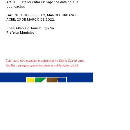
Art. 3º - Esta lei entra em vigor na data de sua
publicação.
GABINETE DO PREFEITO, MANOEL URBANO –
ACRE, 23 DE MARÇO DE 2022.
José Altanízio Taumaturgo Sá
Prefeito Municipal
Este texto não substitui o publicado no Diário Oficial, mas
facilita a pesquisa para localizar a publicação oficial.
SERVIÇO DE ATENDIMENTO AO 
CIDADÃO (SIC) E OUVIDORIA