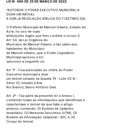
LEI N. 496 DE 23 DE MARÇO DE 2022
“AUTORIZA O PODER EXECUTIVO MUNICIPAL A
DOAR UM IMÓVEL
A IGREJA REVELAÇÃO BÍBLICA DO 7 (SÉTIMO) DIA.
O Prefeito Municipal de Manoel Urbano, Estado do
Acre, no uso de suas
atribuições legais que lhes confere o inciso V,
Art. 54, da Lei Orgânica do
Município de Manoel Urbano, e faz saber aos
habitantes do Município
de Manoel Urbano, que o Poder Legislativo
Municipal aprovou e EU
sanciono a seguinte Lei.
Art. 1º - Fica autorizado ao chefe do Poder
Executivo municipal a doar
um imóvel situado na Quadra 74 - Lote 02-B –
Setor 01, situado à Rua
Rio Branco, Bairro Antônio Dias.
Art. 2º - Faz parte da presente lei o Anexo I,
contendo todas as informações que identificam e
caracterizam o imóvel de que trata o artigo
anterior, contendo: (1) Boletim de Cadastro
Imobiliário; (2) Memorial Descritivo (UTM); (3)
Boletim de Informação Cadastral – BIC; e (4)
Croqui do Imóvel.