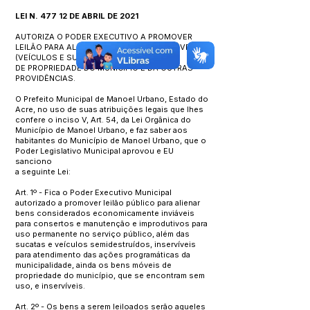
LEI N. 477 12 DE ABRIL DE 2021
AUTORIZA O PODER EXECUTIVO A PROMOVER
LEILÃO PARA ALIENAR BENS IMÓVEIS E MÓVEIS
(VEÍCULOS E SUCATAS) INSERVÍVEIS
DE PROPRIEDADE DO MUNICÍPIO E DÁ OUTRAS
PROVIDÊNCIAS.
O Prefeito Municipal de Manoel Urbano, Estado do
Acre, no uso de suas atribuições legais que lhes
confere o inciso V, Art. 54, da Lei Orgânica do
Município de Manoel Urbano, e faz saber aos
habitantes do Município de Manoel Urbano, que o
Poder Legislativo Municipal aprovou e EU
sanciono
a seguinte Lei:
Art. 1º - Fica o Poder Executivo Municipal
autorizado a promover leilão público para alienar
bens considerados economicamente inviáveis
para consertos e manutenção e improdutivos para
uso permanente no serviço público, além das
sucatas e veículos semidestruídos, inservíveis
para atendimento das ações programáticas da
municipalidade, ainda os bens móveis de
propriedade do município, que se encontram sem
uso, e inservíveis.
Art. 2º - Os bens a serem leiloados serão aqueles