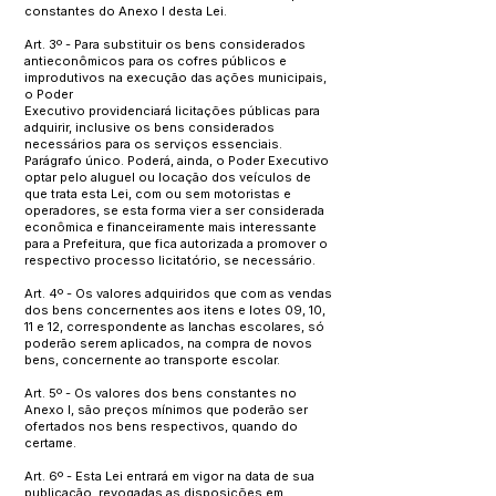
constantes do Anexo I desta Lei.
Art. 3º - Para substituir os bens considerados
antieconômicos para os cofres públicos e
improdutivos na execução das ações municipais,
o Poder
Executivo providenciará licitações públicas para
adquirir, inclusive os bens considerados
necessários para os serviços essenciais.
Parágrafo único. Poderá, ainda, o Poder Executivo
optar pelo aluguel ou locação dos veículos de
que trata esta Lei, com ou sem motoristas e
operadores, se esta forma vier a ser considerada
econômica e financeiramente mais interessante
para a Prefeitura, que fica autorizada a promover o
respectivo processo licitatório, se necessário.
Art. 4º - Os valores adquiridos que com as vendas
dos bens concernentes aos itens e lotes 09, 10,
11 e 12, correspondente as lanchas escolares, só
poderão serem aplicados, na compra de novos
bens, concernente ao transporte escolar.
Art. 5º - Os valores dos bens constantes no
Anexo I, são preços mínimos que poderão ser
ofertados nos bens respectivos, quando do
certame.
Art. 6º - Esta Lei entrará em vigor na data de sua
publicação, revogadas as disposições em