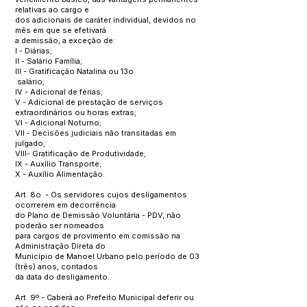
relativas ao cargo e
dos adicionais de caráter individual, devidos no
mês em que se efetivará
a demissão, a exceção de:
I - Diárias;
II - Salário Família;
III - Gratificação Natalina ou 13o
salário;
IV - Adicional de férias;
V - Adicional de prestação de serviços
extraordinários ou horas extras;
VI - Adicional Noturno;
VII - Decisões judiciais não transitadas em
julgado;
VIII- Gratificação de Produtividade;
IX - Auxílio Transporte;
X - Auxílio Alimentação.
Art. 8o - Os servidores cujos desligamentos
ocorrerem em decorrência
do Plano de Demissão Voluntária - PDV, não
poderão ser nomeados
para cargos de provimento em comissão na
Administração Direta do
Município de Manoel Urbano pelo período de 03
(três) anos, contados
da data do desligamento.
Art. 9º - Caberá ao Prefeito Municipal deferir ou