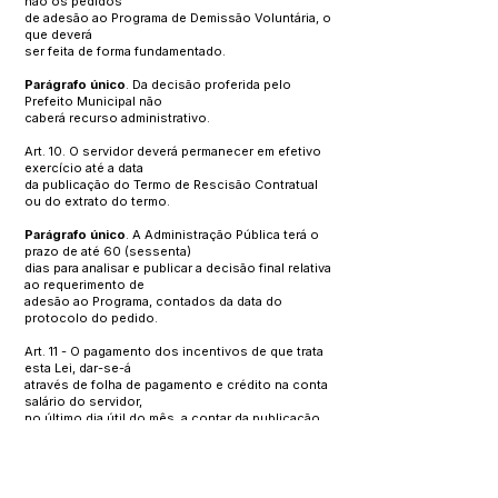
não os pedidos
de adesão ao Programa de Demissão Voluntária, o
que deverá
ser feita de forma fundamentado.
Parágrafo único
. Da decisão proferida pelo
Prefeito Municipal não
caberá recurso administrativo.
Art. 10. O servidor deverá permanecer em efetivo
exercício até a data
da publicação do Termo de Rescisão Contratual
ou do extrato do termo.
Parágrafo único
. A Administração Pública terá o
prazo de até 60 (sessenta)
dias para analisar e publicar a decisão final relativa
ao requerimento de
adesão ao Programa, contados da data do
protocolo do pedido.
Art. 11 - O pagamento dos incentivos de que trata
esta Lei, dar-se-á
através de folha de pagamento e crédito na conta
salário do servidor,
no último dia útil do mês, a contar da publicação
do Termo de Rescisão
Contratual ou do extrato do termo.
Parágrafo único.
Além dos incentivos