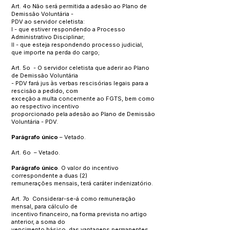
Art. 4o Não será permitida a adesão ao Plano de
Demissão Voluntária -
PDV ao servidor celetista:
I - que estiver respondendo a Processo
Administrativo Disciplinar;
II - que esteja respondendo processo judicial,
que importe na perda do cargo;
Art. 5o - O servidor celetista que aderir ao Plano
de Demissão Voluntária
- PDV fará jus às verbas rescisórias legais para a
rescisão a pedido, com
exceção a multa concernente ao FGTS, bem como
ao respectivo incentivo
proporcionado pela adesão ao Plano de Demissão
Voluntária - PDV.
Parágrafo único
– Vetado.
Art. 6o – Vetado.
Parágrafo único
. O valor do incentivo
correspondente a duas (2)
remunerações mensais, terá caráter indenizatório.
Art. 7o Considerar-se-á como remuneração
mensal, para cálculo de
incentivo financeiro, na forma prevista no artigo
anterior, a soma do
vencimento básico, das vantagens permanentes