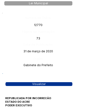
Lei Municipal
Número do Diário:
12770
Página da Publicação:
73
Data da Publicação:
31 de março de 2020
Órgão:
Gabinete do Prefeito
Visualizar
REPUBLICADA POR INCORRECÃO
ESTADO DO ACRE
PODER EXECUTIVO