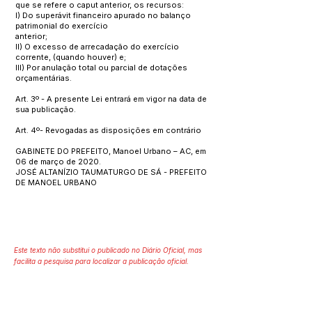
que se refere o caput anterior, os recursos:
I) Do superávit financeiro apurado no balanço
patrimonial do exercício
anterior;
II) O excesso de arrecadação do exercício
corrente, (quando houver) e;
III) Por anulação total ou parcial de dotações
orçamentárias.
Art. 3º - A presente Lei entrará em vigor na data de
sua publicação.
Art. 4º- Revogadas as disposições em contrário
GABINETE DO PREFEITO, Manoel Urbano – AC, em
06 de março de 2020.
JOSÉ ALTANÍZIO TAUMATURGO DE SÁ - PREFEITO
DE MANOEL URBANO
Este texto não substitui o publicado no Diário Oficial, mas
facilita a pesquisa para localizar a publicação oficial.