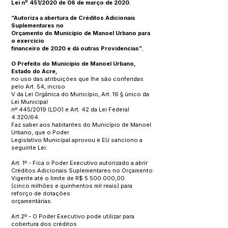
Lei nº 451/2020 de 06 de março de 2020.
“Autoriza a abertura de Créditos Adicionais
Suplementares no
Orçamento do Município de Manoel Urbano para
o exercício
financeiro de 2020 e dá outras Providencias”.
O Prefeito do Município de Manoel Urbano,
Estado do Acre,
no uso das atribuições que lhe são conferidas
pelo Art. 54, inciso
V da Lei Orgânica do Município, Art. 16 § único da
Lei Municipal
nº 445/2019 (LDO) e Art. 42 da Lei Federal
4.320/64.
Faz saber aos habitantes do Município de Manoel
Urbano, que o Poder
Legislativo Municipal aprovou e EU sanciono a
seguinte Lei:
Art. 1º - Fica o Poder Executivo autorizado a abrir
Créditos Adicionais Suplementares no Orçamento
Vigente até o limite de R$
5.500.000
,00
(cinco milhões e quinhentos mil reais) para
reforço de dotações
orçamentárias.
Art.2º - O Poder Executivo pode utilizar para
cobertura dos créditos