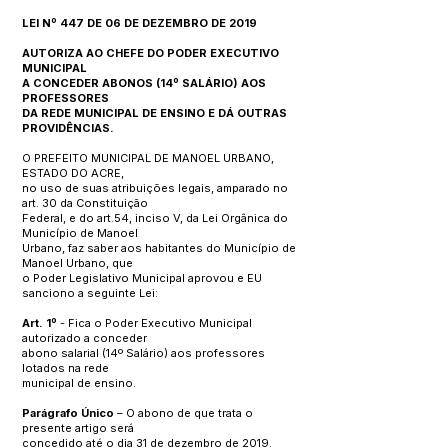
LEI Nº 447 DE 06 DE DEZEMBRO DE 2019
AUTORIZA AO CHEFE DO PODER EXECUTIVO
MUNICIPAL
A CONCEDER ABONOS (14º SALÁRIO) AOS
PROFESSORES
DA REDE MUNICIPAL DE ENSINO E DÁ OUTRAS
PROVIDÊNCIAS.
O PREFEITO MUNICIPAL DE MANOEL URBANO,
ESTADO DO ACRE,
no uso de suas atribuições legais, amparado no
art. 30 da Constituição
Federal, e do art.54, inciso V, da Lei Orgânica do
Município de Manoel
Urbano, faz saber aos habitantes do Município de
Manoel Urbano, que
o Poder Legislativo Municipal aprovou e EU
sanciono a seguinte Lei:
Art. 1º
- Fica o Poder Executivo Municipal
autorizado a conceder
abono salarial (14º Salário) aos professores
lotados na rede
municipal de ensino.
Parágrafo Único
– O abono de que trata o
presente artigo será
concedido até o dia 31 de dezembro de 2019.