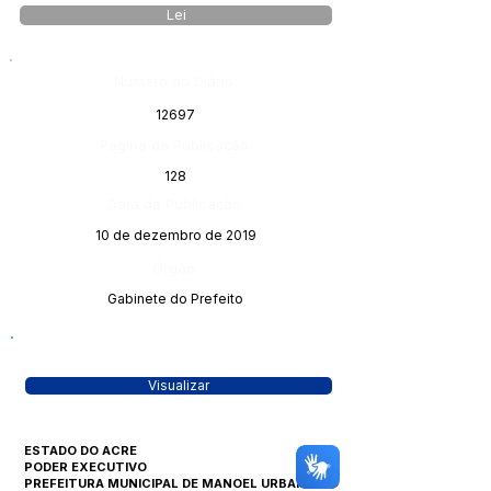
Lei
Número do Diário:
12697
Página da Publicação:
128
Data da Publicação:
10 de dezembro de 2019
Órgão:
Gabinete do Prefeito
Visualizar
ESTADO DO ACRE
PODER EXECUTIVO
PREFEITURA MUNICIPAL DE MANOEL URBANO