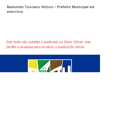
Raimundo Toscano Veloso – Prefeito Municipal em
exercício
Este texto não substitui o publicado no Diário Oficial, mas
facilita a pesquisa para localizar a publicação oficial.
SERVIÇO DE ATENDIMENTO AO 
CIDADÃO (SIC) E OUVIDORIA
Prefeitura de Manoel Urbano - 
Estado do Acre
CNPJ 04.051.207/0001-46