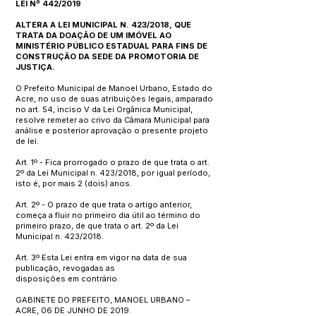
LEI Nº 442/2019
ALTERA A LEI MUNICIPAL N. 423/2018, QUE
TRATA DA DOAÇÃO DE UM IMÓVEL AO
MINISTÉRIO PÚBLICO ESTADUAL PARA FINS DE
CONSTRUÇÃO DA SEDE DA PROMOTORIA DE
JUSTIÇA.
O Prefeito Municipal de Manoel Urbano, Estado do
Acre, no uso de suas atribuições legais, amparado
no art. 54, inciso V da Lei Orgânica Municipal,
resolve remeter ao crivo da Câmara Municipal para
análise e posterior aprovação o presente projeto
de lei.
Art. 1º - Fica prorrogado o prazo de que trata o art.
2º da Lei Municipal n. 423/2018, por igual período,
isto é, por mais 2 (dois) anos.
Art. 2º - O prazo de que trata o artigo anterior,
começa a fluir no primeiro dia útil ao término do
primeiro prazo, de que trata o art. 2º da Lei
Municipal n. 423/2018.
Art. 3º Esta Lei entra em vigor na data de sua
publicação, revogadas as
disposições em contrário.
GABINETE DO PREFEITO, MANOEL URBANO –
ACRE, 06 DE JUNHO DE 2019.