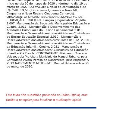
Decreto Municipal n° 020/2023. VIGÊNCIA DO CONTRATO:
Início no dia 20 de março de 2026 e término no dia 19 de
março de 2027. DO VALOR: O valor da contratação é de
R$: 249.059,50 ( Duzentos e Quarenta e Nove Mil,
Cinquenta e Nove Reais e Cinquenta Centavos).
ORÇAMENTO: ÓRGÃO: SECRETARIA MUNICIPAL DE
EDUCAÇÃO E CULTURA. Função programática: Proj/Ativ.
2.007. Manutenção da Secretaria Municipal de Educação e
Cultura. 2.017 - Manutenção e Desenvolvimento das
Atividades Curriculares do Ensino Fundamental. 2.018.
Manutenção e Desenvolvimento das Atividades Curriculares
de Ensino Educação Especial. 2.019 - Manutenção e
Desenvolvimento das atividades curriculares da EJA. 2.020 -
Manutenção e Desenvolvimento das Atividades Curriculares
da Educação Infantil – Creche. 2.021 - Manutenção e
Desenvolvimento das Atividades Curriculares da Educação
Infantil – Pré Escola. CONTRATANTE: Raimundo Toscano
Velozo, pela Prefeitura Município de Manoel Urbano, pela
Contratada Álvaro Pereira do Nascimento, pela empresa: A
P DO NASCIMENTO NETO - ME. Manoel Urbano – Acre 25
de março de 2026.
Este texto não substitui o publicado no Diário Oficial, mas
facilita a pesquisa para localizar a publicação oficial.