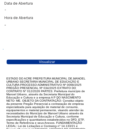
Data de Abertura
-
Hora de Abertura
-
Visualizar
ESTADO DO ACRE PREFEITURA MUNICIPAL DE MANOEL
URBANO SECRETARIA MUNICIPAL DE EDUCAÇÃO E
CULTURA PROCESSO ADMINISTRATIVO Nº 0068/2025
PREGÃO PRESENCIAL Nº 034/2025 EXTRATO DO
CONTRATO N° 012/2026 PARTES: Prefeitura município de
Manoel Urbano, através da Secretaria Municipal do
Educação e Cultura e a empresa A P DO NASCIMENTO
NETO- ME. OBJETO DA CONTRATAÇÃO: Constitui objeto
da presente Pregão Presencial a contratação de empresa
especializada para aquisição de material de consumo,
equipamentos e material permanente, visando atender às
necessidades do Município de Manoel Urbano através da
Secretaria Municipal de Educação e Cultura, conforme
especificações e quantitativos estabelecidos no DFD, ETP,
Termo de Referência e seus Anexos. FUNDAMENTAÇÃO
LEGAL: Lei de Licitações e Contratos n° 14.133/21 e