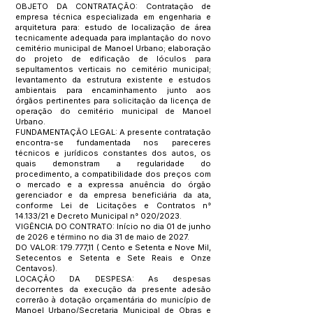
OBJETO DA CONTRATAÇÃO: Contratação de
empresa técnica especializada em engenharia e
arquitetura para: estudo de localização de área
tecnicamente adequada para implantação do novo
cemitério municipal de Manoel Urbano; elaboração
do projeto de edificação de lóculos para
sepultamentos verticais no cemitério municipal;
levantamento da estrutura existente e estudos
ambientais para encaminhamento junto aos
órgãos pertinentes para solicitação da licença de
operação do cemitério municipal de Manoel
Urbano.
FUNDAMENTAÇÃO LEGAL: A presente contratação
encontra-se fundamentada nos pareceres
técnicos e jurídicos constantes dos autos, os
quais demonstram a regularidade do
procedimento, a compatibilidade dos preços com
o mercado e a expressa anuência do órgão
gerenciador e da empresa beneficiária da ata,
conforme Lei de Licitações e Contratos n°
14.133/21 e Decreto Municipal n° 020/2023.
VIGÊNCIA DO CONTRATO: Início no dia 01 de junho
de 2026 e término no dia 31 de maio de 2027.
DO VALOR: 179.777,11 ( Cento e Setenta e Nove Mil,
Setecentos e Setenta e Sete Reais e Onze
Centavos).
LOCAÇÃO DA DESPESA: As despesas
decorrentes da execução da presente adesão
correrão à dotação orçamentária do município de
Manoel Urbano/Secretaria Municipal de Obras e