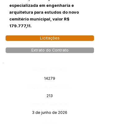
especializada em engenharia e
arquitetura para estudos do novo
cemitério municipal, valor R$
179.777,11.
Licitações
Extrato do Contrato
Número do Diário:
14279
Página da Publicação:
213
Data da Publicação:
3 de junho de 2026
Órgão: