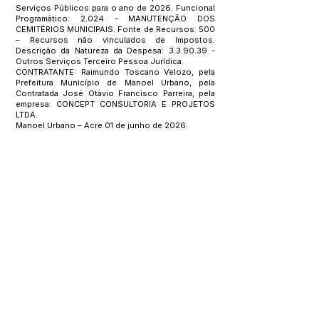
Serviços Públicos para o ano de 2026. Funcional
Programático: 2.024 - MANUTENÇÃO DOS
CEMITÉRIOS MUNICIPAIS. Fonte de Recursos: 500
– Recursos não vinculados de Impostos.
Descrição da Natureza da Despesa: 3.3.90.39 -
Outros Serviços Terceiro Pessoa Jurídica.
CONTRATANTE: Raimundo Toscano Velozo, pela
Prefeitura Município de Manoel Urbano, pela
Contratada José Otávio Francisco Parreira, pela
empresa: CONCEPT CONSULTORIA E PROJETOS
LTDA.
Manoel Urbano – Acre 01 de junho de 2026.
Este texto não substitui o publicado no Diário Oficial, mas
facilita a pesquisa para localizar a publicação oficial.