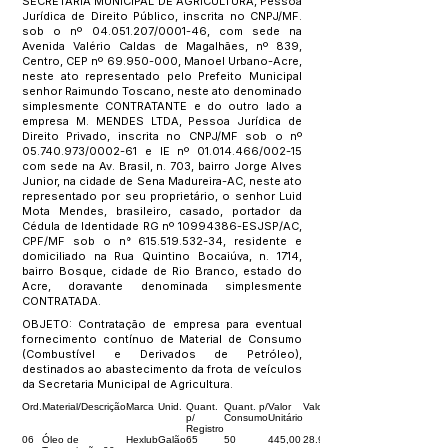
SECRETARIA MUNICIPAL DE AGRICULTURA, Pessoa
Jurídica de Direito Público, inscrita no CNPJ/MF.
sob o nº
04.051.207
/0001-46, com sede na
Avenida Valério Caldas de Magalhães, nº 839,
Centro, CEP nº
69.950-000
, Manoel Urbano-Acre,
neste ato representado pelo Prefeito Municipal
senhor Raimundo Toscano, neste ato denominado
simplesmente CONTRATANTE e do outro lado a
empresa M. MENDES LTDA, Pessoa Jurídica de
Direito Privado, inscrita no CNPJ/MF sob o nº
05.740.973
/0002-61 e IE nº
01.014.466
/002-15
com sede na Av. Brasil, n. 703, bairro Jorge Alves
Junior, na cidade de Sena Madureira-AC, neste ato
representado por seu proprietário, o senhor Luid
Mota Mendes, brasileiro, casado, portador da
Cédula de Identidade RG nº
10994386
-ESJSP/AC,
CPF/MF sob o n°
615.519.532-34
, residente e
domiciliado na Rua Quintino Bocaiúva, n. 1714,
bairro Bosque, cidade de Rio Branco, estado do
Acre, doravante denominada simplesmente
CONTRATADA.
OBJETO: Contratação de empresa para eventual
fornecimento contínuo de Material de Consumo
(Combustível e Derivados de Petróleo),
destinados ao abastecimento da frota de veículos
da Secretaria Municipal de Agricultura.
Ord.
Material/Descrição
Marca
Unid.
Quant.
Quant. p/
Valor
Valor Total
p/
Consumo
Unitário
Registro
06
Óleo de
Hexlub
Galão
65
50
445,00
28.925,00