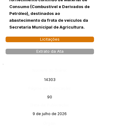
Consumo (Combustível e Derivados de
Petróleo), destinados ao
abastecimento da frota de veículos da
Secretaria Municipal de Agricultura.
Licitações
Extrato da Ata
Número do Diário:
14303
Página da Publicação:
90
Data da Publicação:
9 de julho de 2026
Órgão: