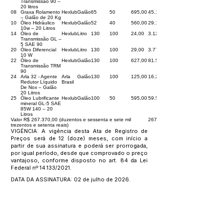
Transmissão 90 –
20 litros
08
Graxa Rolamento
Hexlub
Galão
65
50
695,00
45.175,00
– Galão de 20 Kg
10
Óleo Hidráulico
Hexlub
Galão
52
40
560,00
29.120,00
10w – 20 Litros
14
Óleo de
Hexlub
Litro
130
100
24,00
3.120,00
Transmissão GL –
5 SAE 90
20
Óleo Diferencial
Hexlub
Litro
130
100
29,00
3.770,00
10 W
22
Óleo de
Hexlub
Galão
130
100
627,00
81.510,00
Transmissão TRM
90
24
Arla 32 - Agente
Arla
Galão
130
100
125,00
16.250,00
Redutor Líquido
Brasil
De Nox – Galão
20 Litros
25
Óleo Lubrificante
Hexlub
Galão
100
50
595,00
59.500,00
mineral GL-5 SAE
85W 140 – 20
Litros
Valor R$ 267.370,00 (duzentos e sessenta e sete mil
267.370,00
trezentos e setenta reais)
VIGÊNCIA: A vigência desta Ata de Registro de
Preços será de 12 (doze) meses, com início a
partir de sua assinatura e poderá ser prorrogada,
por igual período, desde que comprovado o preço
vantajoso, conforme disposto no art. 84 da Lei
Federal nº 14.133/2021.
DATA DA ASSINATURA: 02 de julho de 2026.
ASSINAM: Raimundo Toscano Velozo – pela
Contratante e Luid Mota Mendes – Pela
Contratada.