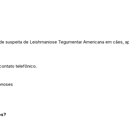
de suspeita de Leishmaniose Tegumentar Americana em cães, a
ontato telefônico.
onoses
os?