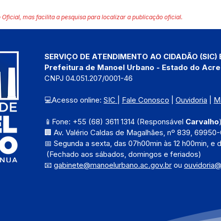
 Oficial, mas facilita a pesquisa para localizar a publicação oficial.
SERVIÇO DE ATENDIMENTO AO CIDADÃO (SIC) 
Prefeitura de Manoel Urbano - Estado do Acre
CNPJ 04.051.207/0001-46
💻Acesso online: 
SIC 
| 
Fale Conosco
 | 
Ouvidoria
 | 
M
📱Fone: +55 (68) 3611 1314 (Responsável 
Carvalho
🏢 Av. Valério Caldas de Magalhães, nº 839, 69950-
📅 Segunda a sexta, das 
07h00min às 12 h00min, e 
 (Fechado aos sábados, domingos e feriados)
📧 
gabinete@manoelurbano.ac.gov.br
ou 
ouvidoria