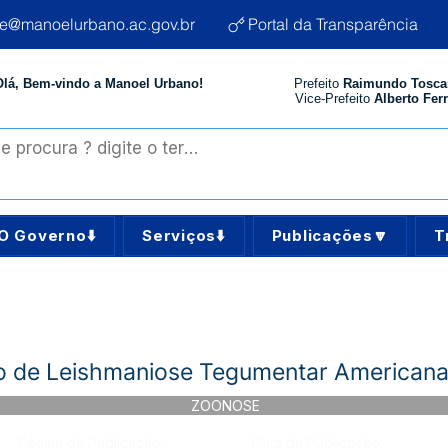
te@manoelurbano.ac.gov.br
Portal da Transparência
Olá, Bem-vindo a Manoel Urbano!
Prefeito
Raimundo Tosca
Vice-Prefeito
Alberto Ferr
O Governo⬇️
Serviços⬇️
Publicações🔽
T
o de Leishmaniose Tegumentar American
ZOONOSE
Página da Publicação:
Data da Publicação: