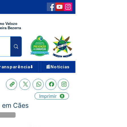
no Velozo
eira Bezerra
ransparência⬇️
📰Notícias
Imprimir
a em Cães
Órgão: