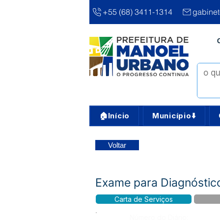
+55 (68) 3411-1314
gabine
🏠Início
Município⬇️
Voltar
Exame para Diagnóstic
Carta de Serviços
Número do Diário: