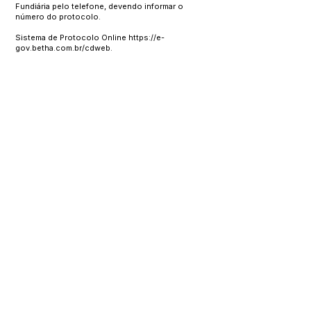
Fundiária pelo telefone, devendo informar o
número do protocolo.
Sistema de Protocolo Online
https://e-
gov.betha.com.br/cdweb.
Este texto não substitui o publicado no Diário Oficial, mas
facilita a pesquisa para localizar a publicação oficial.
SERVIÇO DE ATENDIMENTO AO 
CIDADÃO (SIC) E OUVIDORIA
Prefeitura de Manoel Urbano - 
Estado do Acre