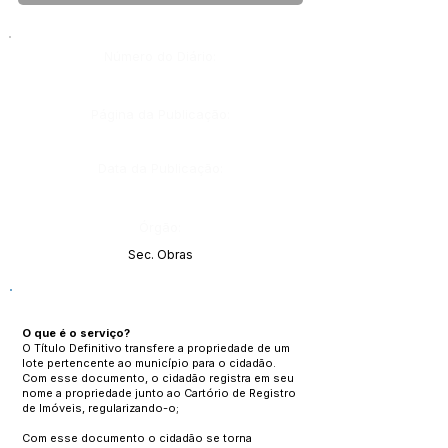
Número do Diário:
Página da Publicação:
Data da Publicação:
Órgão:
Sec. Obras
O que é o serviço?
O Título Definitivo transfere a propriedade de um
lote pertencente ao município para o cidadão.
Com esse documento, o cidadão registra em seu
nome a propriedade junto ao Cartório de Registro
de Imóveis, regularizando-o;
Com esse documento o cidadão se torna