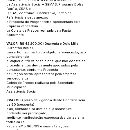
Social, sendo para a Secretaria Municipal
de Assistência Social – SEMAS, Programa Bolsa
Família, CRAS e
CREAS, conforme Justificativa, Termo de
Referência e seus anexos
e Proposta de Preços formal apresentada pela
Empresa vencedora
da Coleta de Preços realizada pela Pasta
Solicitante.
VALOR: R$
42.200,00 (Quarenta e Dois Mil e
Duzentos Reais),
para o Fornecimento do objeto referenciado, não
considerando
qualquer outro valor adicional que não conste de
procedimentos devidamente aprovados pela
contratante, conforme Proposta
de Preços formal apresentada pela empresa
vencedora da
Coleta de Preços realizada pela Secretaria
Municipal de
Assistência Social.
PRAZO:
O prazo de vigência deste Contrato será
de 60 (sessenta)
dias, contados da data de sua assinatura,
podendo ser prorrogado,
mediante manifestação expressa das partes e na
forma da Lei
Federal nº 8.666/93 e suas alterações