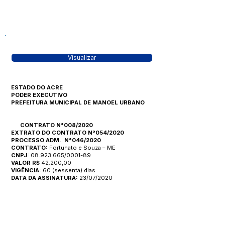
Visualizar
ESTADO DO ACRE
PODER EXECUTIVO
PREFEITURA MUNICIPAL DE MANOEL URBANO
CONTRATO N°008/2020
EXTRATO DO CONTRATO N°054/2020
PROCESSO ADM. N°046/2020
CONTRATO:
Fortunato e Souza – ME
CNPJ:
08.923.665/0001-89
VALOR R$
42.200,00
VIGÊNCIA:
60 (sessenta) dias
DATA DA ASSINATURA:
23/07/2020