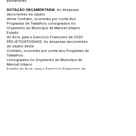
posteriores.
DOTAÇÃO ORÇAMENTÁRIA:
As despesas
decorrentes do objeto
deste Contrato, ocorrerão por conta dos
Programas de Trabalhos consignados no
Orçamento do Município de Manoel Urbano
Estado
do Acre, para o Exercício Financeiro de 2020.
PROJETO/ATIVIDADE: As despesas decorrentes
do objeto deste
Contrato, ocorrerão por conta dos Programas de
Trabalhos
consignados no Orçamento do Município de
Manoel Urbano
Estado do Acre, para o Exercício Financeiro de
2020.
PROJETO/ATIVIDADE: 1.071 – Serviços de Proteção
Social Básica.
1.072 – Serviços de Proteção Social Especial de
Média
Complexidade. 2.033 – Enfrentamento de
Emergência COVID-19.
CÓDIGO DA DESPESA:
3.3.90.30.00
–
Material de Consumo.
3.3.90.39.00
– Outros
Serviços de Terceiro –
Pessoa Jurídica.
FONTE DE RECURSOS: 01 – Recursos Próprios –
Ordinários.
17 – Transferências de Recursos do Fundo