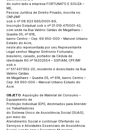
do outro lado a empresa FORTUNATO E SOUZA –
ME,
Pessoa Jurídica de Direito Privado, inscrita no
CNPJ/MF
sob o nº
08.923.665
/0001-89,
Inscrição Estadual sob o nº
01.019.471
/001-42,
com sede na Rua Valério Caldas de Magalhaes –
Quadra 05, nº 618,
bairro Centro – Cep.
69.950-000
– Manoel Urbano
Estado do Acre,
neste ato representada por seu Representante
Legal senhor Wagner Sinfronio Fortunato,
brasileiro, casado, portador da Cédula de
Identidade RG nº
16202554
– SSP/AM, CPF/MF
sob o
n°
517.437.952-20
, residente e domiciliado na Rua
Valério Caldas
de Magalhaes – Quadra 05, nº 618, bairro Centro –
Cep.
69.950-000
– Manoel Urbano Estado do
Acre.
OBJETO
: Aquisição de Material de Consumo –
Equipamento de
Proteção Individual (EPI), destinados para Atender
os Trabalhadores
do Sistema Único de Assistência Social (SUAS),
por meio do
Atendimento Social e continuar Ofertando os
Serviços e Atividades Essenciais de Assistência