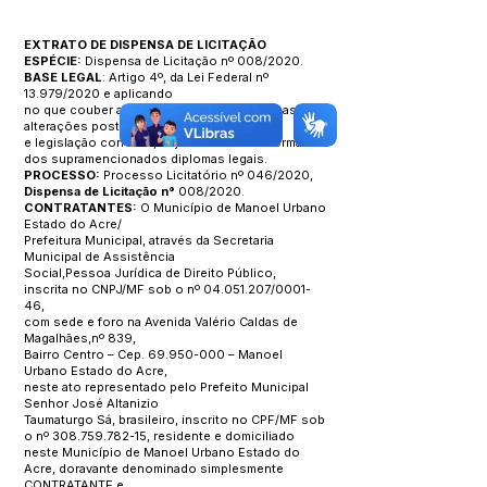
EXTRATO DE DISPENSA DE LICITAÇÃO
ESPÉCIE:
Dispensa de Licitação nº 008/2020.
BASE LEGAL
: Artigo 4º, da Lei Federal nº
13.979/2020 e aplicando
no que couber a Lei Federal 8.666/93 e suas
alterações posteriores
e legislação correlata, sujeitando-se às normas
dos supramencionados diplomas legais.
PROCESSO:
Processo Licitatório nº 046/2020,
Dispensa de Licitação n°
008/2020.
CONTRATANTES:
O Município de Manoel Urbano
Estado do Acre/
Prefeitura Municipal, através da Secretaria
Municipal de Assistência
Social,Pessoa Jurídica de Direito Público,
inscrita no CNPJ/MF sob o nº
04.051.207
/0001-
46,
com sede e foro na Avenida Valério Caldas de
Magalhães,nº 839,
Bairro Centro – Cep.
69.950-000
– Manoel
Urbano Estado do Acre,
neste ato representado pelo Prefeito Municipal
Senhor José Altanizio
Taumaturgo Sá, brasileiro, inscrito no CPF/MF sob
o nº
308.759.782-15
, residente e domiciliado
neste Município de Manoel Urbano Estado do
Acre, doravante denominado simplesmente
CONTRATANTE e