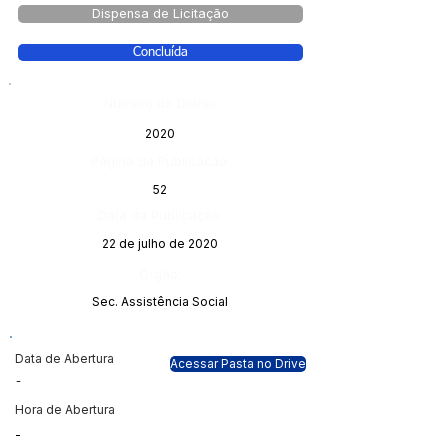
Dispensa de Licitação
Concluída
Número do Diário:
2020
Página da Publicação:
52
Data da Publicação:
22 de julho de 2020
Órgão:
Sec. Assistência Social
Data de Abertura
Acessar Pasta no Drive
-
Hora de Abertura
-