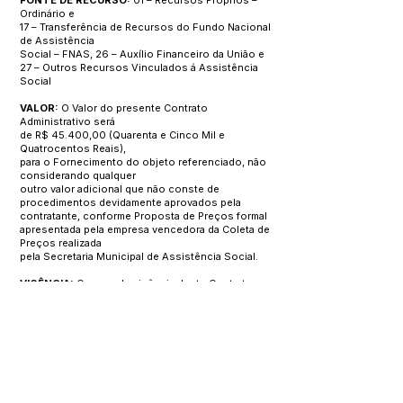
FONTE DE RECURSO:
01 – Recursos Próprios –
Ordinário e
17 – Transferência de Recursos do Fundo Nacional
de Assistência
Social – FNAS, 26 – Auxílio Financeiro da União e
27 – Outros Recursos Vinculados á Assistência
Social
VALOR:
O Valor do presente Contrato
Administrativo será
de R$ 45.400,00 (Quarenta e Cinco Mil e
Quatrocentos Reais),
para o Fornecimento do objeto referenciado, não
considerando qualquer
outro valor adicional que não conste de
procedimentos devidamente aprovados pela
contratante, conforme Proposta de Preços formal
apresentada pela empresa vencedora da Coleta de
Preços realizada
pela Secretaria Municipal de Assistência Social.
VIGÊNCIA:
O prazo de vigência deste Contrato
será de 60 (sessenta)
dias, contados da data de sua assinatura,
podendo ser prorrogado,
mediante manifestação expressa das partes,
através de Termo Aditivo
e na forma do Artigo 57, Inciso II da Lei Federal nº
8.666/93 e suas alterações posteriores.