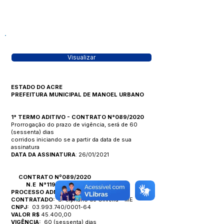
Visualizar
ESTADO DO ACRE
PREFEITURA MUNICIPAL DE MANOEL URBANO
1° TERMO ADITIVO - CONTRATO N°089/2020
Prorrogação do prazo de vigência, será de 60
(sessenta) dias
corridos iniciando se a partir da data de sua
assinatura
DATA DA ASSINATURA
: 26/01/2021
CONTRATO Nº089/2020
N.E N°119/2021
PROCESSO ADM. N°060/2020
CONTRATADO:
S. Cipriano de Oliveira – ME
CNPJ:
03.993.740/0001-64
VALOR R$
45.400,00
VIGÊNCIA:
60 (sessenta) dias