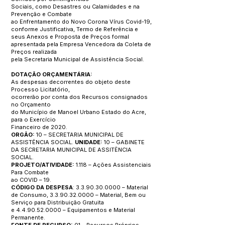
Sociais, como Desastres ou Calamidades e na
Prevenção e Combate
ao Enfrentamento do Novo Corona Vírus Covid-19,
conforme Justificativa, Termo de Referência e
seus Anexos e Proposta de Preços formal
apresentada pela Empresa Vencedora da Coleta de
Preços realizada
pela Secretaria Municipal de Assistência Social.
DOTAÇÃO ORÇAMENTÁRIA:
As despesas decorrentes do objeto deste
Processo Licitatório,
ocorrerão por conta dos Recursos consignados
no Orçamento
do Município de Manoel Urbano Estado do Acre,
para o Exercício
Financeiro de 2020.
ORGÃO:
10 – SECRETARIA MUNICIPAL DE
ASSISTÊNCIA SOCIAL.
UNIDADE:
10 – GABINETE
DA SECRETARIA MUNICIPAL DE ASSITÊNCIA
SOCIAL.
PROJETO/ATIVIDADE:
1.118 – Ações Assistenciais
Para Combate
ao COVID – 19.
CÓDIGO DA DESPESA
:
3.3.90.30.0000
– Material
de Consumo,
3.3.90.32.0000
– Material, Bem ou
Serviço para Distribuição Gratuita
e
4.4.90.52.0000
– Equipamentos e Material
Permanente.