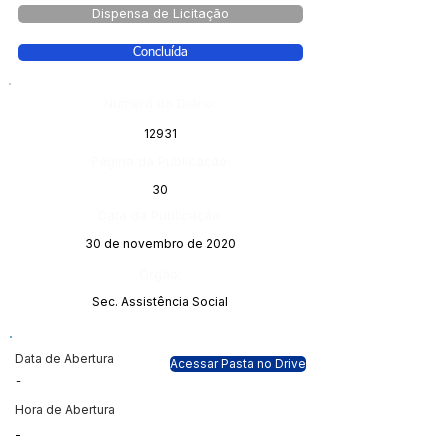
Dispensa de Licitação
Concluída
Número do Diário:
12931
Página da Publicação:
30
Data da Publicação:
30 de novembro de 2020
Órgão:
Sec. Assistência Social
Data de Abertura
Acessar Pasta no Drive
-
Hora de Abertura
-