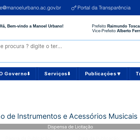
te@manoelurbano.ac.gov.br
Portal da Transparência
Olá, Bem-vindo a Manoel Urbano!
Prefeito
Raimundo Tosca
Vice-Prefeito
Alberto Ferr
O Governo⬇️
Serviços⬇️
Publicações🔽
T
o de Instrumentos e Acessórios Musicais
Dispensa de Licitação
Página da Publicação:
Data da Publicação: