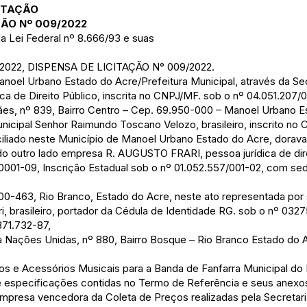
CITAÇÃO
ÇÃO Nº 009/2022
da Lei Federal nº 8.666/93 e suas
022, DISPENSA DE LICITAÇÃO N° 009/2022.
el Urbano Estado do Acre/Prefeitura Municipal, através da Sec
ca de Direito Público, inscrita no CNPJ/MF. sob o nº 04.051.207
ães, nº 839, Bairro Centro – Cep. 69.950-000 – Manoel Urbano E
nicipal Senhor Raimundo Toscano Velozo, brasileiro, inscrito no
ciliado neste Município de Manoel Urbano Estado do Acre, dora
utro lado empresa R. AUGUSTO FRARI, pessoa jurídica de direit
0001-09, Inscrição Estadual sob o nº 01.052.557/001-02, com sed
900-463, Rio Branco, Estado do Acre, neste ato representada po
i, brasileiro, portador da Cédula de Identidade RG. sob o nº 032
371.732-87,
da Nações Unidas, nº 880, Bairro Bosque – Rio Branco Estado do 
s e Acessórios Musicais para a Banda de Fanfarra Municipal do
 especificações contidas no Termo de Referência e seus anexo
mpresa vencedora da Coleta de Preços realizadas pela Secretari