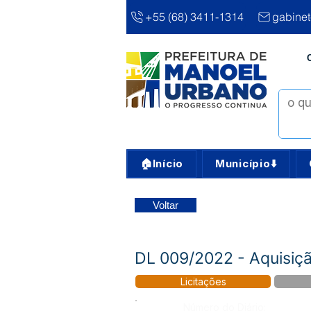
+55 (68) 3411-1314
gabine
🏠Início
Município⬇️
Voltar
DL 009/2022 - Aquisiçã
Licitações
Número do Diário: