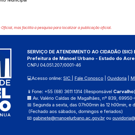
 Oficial, mas facilita a pesquisa para localizar a publicação oficial.
SERVIÇO DE ATENDIMENTO AO CIDADÃO (SIC) 
Prefeitura de Manoel Urbano - Estado do Acre
CNPJ 04.051.207/0001-46
💻Acesso online: 
SIC 
| 
Fale Conosco
 | 
Ouvidoria
 | 
M
📱Fone: +55 (68) 3611 1314 (Responsável 
Carvalho
🏢 Av. Valério Caldas de Magalhães, nº 839, 69950-
📅 Segunda a sexta, das 
07h00min às 12 h00min, e 
 (Fechado aos sábados, domingos e feriados)
📧 
gabinete@manoelurbano.ac.gov.br
ou 
ouvidoria