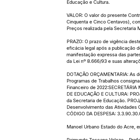
Educação e Cultura.
VALOR: O valor do presente Contra
Cinquenta e Cinco Centavos), co
Preços realizada pela Secretaria 
PRAZO: O prazo de vigência deste 
eficácia legal após a publicação 
manifestação expressa das parte
da Lei nº 8.666/93 e suas alteraç
DOTAÇÃO ORÇAMENTARIA: As despe
Programas de Trabalhos consigna
Financeiro de 2022:SECRETÁRIA
DE EDUCAÇÃO E CULTURA: PROJ/
da Secretaria de Educação. PROJ
Desenvolvimento das Atividades C
CÓDIGO DA DESPESA: 3.3.90.30.0
Manoel Urbano Estado do Acre, e
Raimundo Toscano Velozo – Prefe