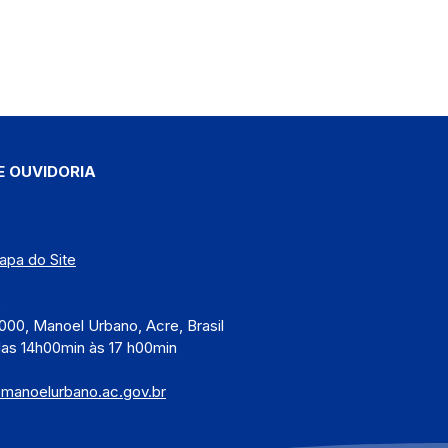
E OUVIDORIA
apa do Site
)
000, Manoel Urbano, Acre, Brasil
das 14h00min às 17 h00min
@manoelurbano.ac.gov.br