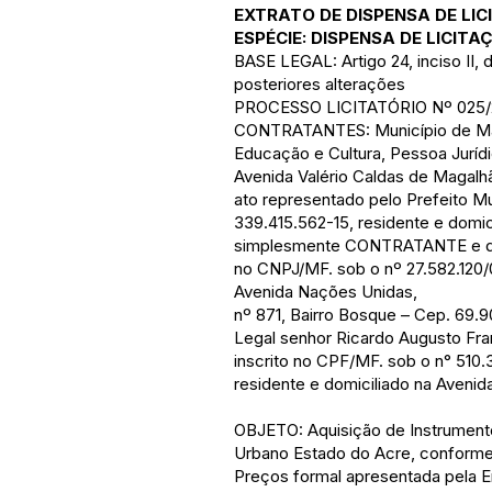
EXTRATO DE DISPENSA DE LI
ESPÉCIE: DISPENSA DE LICITA
BASE LEGAL: Artigo 24, inciso II, 
posteriores alterações
PROCESSO LICITATÓRIO Nº 025/2
CONTRATANTES: Município de Mano
Educação e Cultura, Pessoa Jurídi
Avenida Valério Caldas de Magalh
ato representado pelo Prefeito Mu
339.415.562-15, residente e domi
simplesmente CONTRATANTE e do o
no CNPJ/MF. sob o nº 27.582.120/
Avenida Nações Unidas,
nº 871, Bairro Bosque – Cep. 69.
Legal senhor Ricardo Augusto Frar
inscrito no CPF/MF. sob o n° 510.
residente e domiciliado na Aveni
OBJETO: Aquisição de Instrumento
Urbano Estado do Acre, conforme
Preços formal apresentada pela E