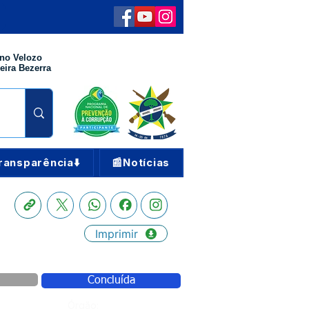
no Velozo
eira Bezerra
ransparência⬇️
📰Notícias
Imprimir
Concluída
Órgão: