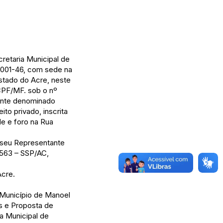
retaria Municipal de
/0001-46, com sede na
stado do Acre, neste
 CPF/MF. sob o nº
vante denominado
o privado, inscrita
e e foro na Rua
r seu Representante
7563 – SSP/AC,
Acre.
 Município de Manoel
s e Proposta de
a Municipal de