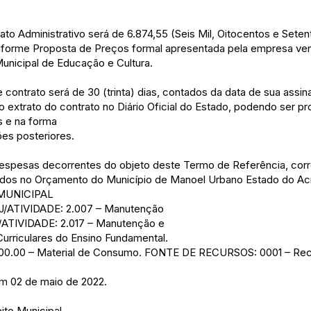
to Administrativo será de 6.874,55 (Seis Mil, Oitocentos e Seten
nforme Proposta de Preços formal apresentada pela empresa ve
Municipal de Educação e Cultura.
contrato será de 30 (trinta) dias, contados da data de sua assin
do extrato do contrato no Diário Oficial do Estado, podendo ser p
s e na forma
ões posteriores.
sas decorrentes do objeto deste Termo de Referência, corre
dos no Orçamento do Município de Manoel Urbano Estado do Acr
 MUNICIPAL
ATIVIDADE: 2.007 – Manutenção
/ATIVIDADE: 2.017 – Manutenção e
urriculares do Ensino Fundamental.
0.00 – Material de Consumo. FONTE DE RECURSOS: 0001 – Recu
m 02 de maio de 2022.
ito Municipal