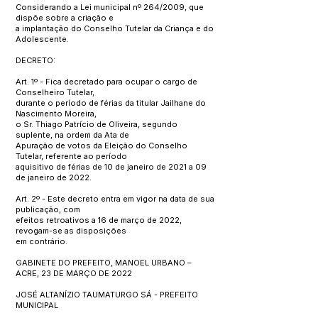
Considerando a Lei municipal nº 264/2009, que
dispõe sobre a criação e
a implantação do Conselho Tutelar da Criança e do
Adolescente.
DECRETO:
Art. 1º - Fica decretado para ocupar o cargo de
Conselheiro Tutelar,
durante o período de férias da titular Jailhane do
Nascimento Moreira,
o Sr. Thiago Patrício de Oliveira, segundo
suplente, na ordem da Ata de
Apuração de votos da Eleição do Conselho
Tutelar, referente ao período
aquisitivo de férias de 10 de janeiro de 2021 a 09
de janeiro de 2022.
Art. 2º - Este decreto entra em vigor na data de sua
publicação, com
efeitos retroativos a 16 de março de 2022,
revogam-se as disposições
em contrário.
GABINETE DO PREFEITO, MANOEL URBANO –
ACRE, 23 DE MARÇO DE 2022
JOSÉ ALTANÍZIO TAUMATURGO SÁ - PREFEITO
MUNICIPAL