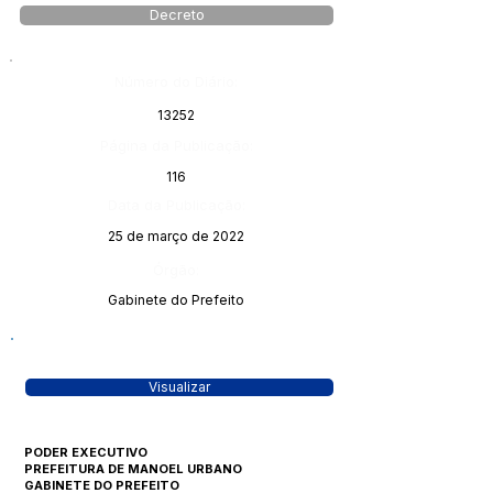
Decreto
Número do Diário:
13252
Página da Publicação:
116
Data da Publicação:
25 de março de 2022
Órgão:
Gabinete do Prefeito
Visualizar
PODER EXECUTIVO
PREFEITURA DE MANOEL URBANO
GABINETE DO PREFEITO