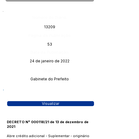
Número do Diário:
13209
Página da Publicação:
53
Data da Publicação:
24 de janeiro de 2022
Órgão:
Gabinete do Prefeito
Visualizar
DECRETO Nº 000118/21 de 13 de dezembro de
2021
Abre crédito adicional - Suplementar - originário