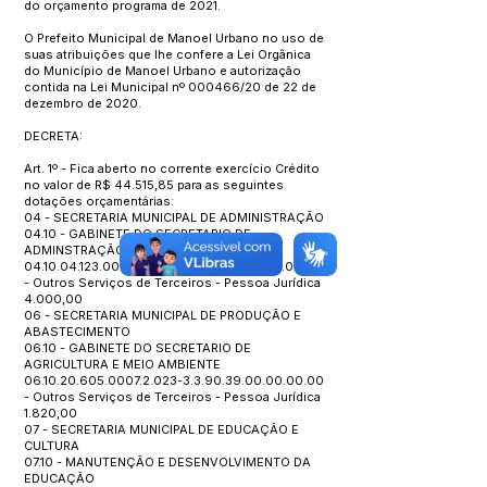
do orçamento programa de 2021.
O Prefeito Municipal de Manoel Urbano no uso de
suas atribuições que lhe confere a Lei Orgânica
do Município de Manoel Urbano e autorização
contida na Lei Municipal nº 000466/20 de 22 de
dezembro de 2020.
DECRETA:
Art. 1º - Fica aberto no corrente exercício Crédito
no valor de R$ 44.515,85 para as seguintes
dotações orçamentárias:
04 - SECRETARIA MUNICIPAL DE ADMINISTRAÇÃO
04.10 - GABINETE DO SECRETARIO DE
ADMINSTRAÇÃO
04.10.04.123.0002.2.004
-3.3.90.39.00.00.00.00
- Outros Serviços de Terceiros - Pessoa Jurídica
4.000,00
06 - SECRETARIA MUNICIPAL DE PRODUÇÃO E
ABASTECIMENTO
06.10 - GABINETE DO SECRETARIO DE
AGRICULTURA E MEIO AMBIENTE
06.10.20.605.0007.2.023
-3.3.90.39.00.00.00.00
- Outros Serviços de Terceiros - Pessoa Jurídica
1.820,00
07 - SECRETARIA MUNICIPAL DE EDUCAÇÃO E
CULTURA
07.10 - MANUTENÇÃO E DESENVOLVIMENTO DA
EDUCAÇÃO