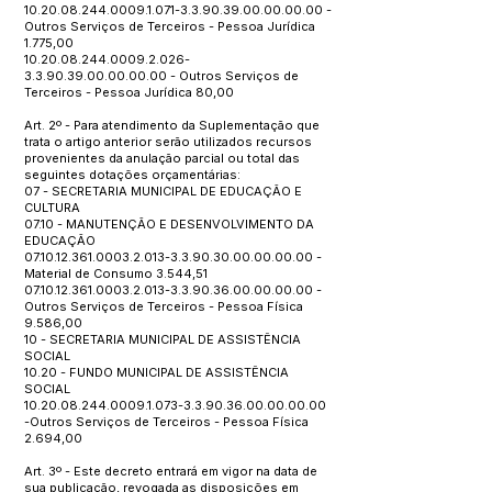
10.20.08.244.0009.1.071
-3.3.90.39.00.00.00.00 -
Outros Serviços de Terceiros - Pessoa Jurídica
1.775,00
10.20.08.244.0009.2.026
-
3.3.90.39.00.00.00.00 - Outros Serviços de
Terceiros - Pessoa Jurídica 80,00
Art. 2º - Para atendimento da Suplementação que
trata o artigo anterior serão utilizados recursos
provenientes da anulação parcial ou total das
seguintes dotações orçamentárias:
07 - SECRETARIA MUNICIPAL DE EDUCAÇÃO E
CULTURA
07.10 - MANUTENÇÃO E DESENVOLVIMENTO DA
EDUCAÇÃO
07.10.12.361.0003.2.013
-3.3.90.30.00.00.00.00 -
Material de Consumo 3.544,51
07.10.12.361.0003.2.013
-3.3.90.36.00.00.00.00 -
Outros Serviços de Terceiros - Pessoa Física
9.586,00
10 - SECRETARIA MUNICIPAL DE ASSISTÊNCIA
SOCIAL
10.20 - FUNDO MUNICIPAL DE ASSISTÊNCIA
SOCIAL
10.20.08.244.0009.1.073
-3.3.90.36.00.00.00.00
-Outros Serviços de Terceiros - Pessoa Física
2.694,00
Art. 3º - Este decreto entrará em vigor na data de
sua publicação, revogada as disposições em