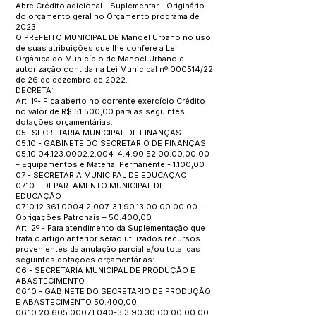
Abre Crédito adicional - Suplementar - Originário
do orçamento geral no Orçamento programa de
2023.
O PREFEITO MUNICIPAL DE Manoel Urbano no uso
de suas atribuições que lhe confere a Lei
Orgânica do Município de Manoel Urbano e
autorização contida na Lei Municipal nº 000514/22
de 26 de dezembro de 2022.
DECRETA:
Art. 1º- Fica aberto no corrente exercício Crédito
no valor de R$ 51.500,00 para as seguintes
dotações orçamentárias:
05 -SECRETARIA MUNICIPAL DE FINANÇAS
05.10 - GABINETE DO SECRETARIO DE FINANÇAS
05.10.04.123.0002.2.004
-4.4.90.52.00.00.00.00
– Equipamentos e Material Permanente - 1.100,00
07 - SECRETARIA MUNICIPAL DE EDUCAÇÃO
07.10 – DEPARTAMENTO MUNICIPAL DE
EDUCAÇÃO
07.10.12.361.0004.2.007
-3.1.90.13.00.00.00.00 –
Obrigações Patronais – 50.400,00
Art. 2º - Para atendimento da Suplementação que
trata o artigo anterior serão utilizados recursos
provenientes da anulação parcial e/ou total das
seguintes dotações orçamentárias:
06 - SECRETARIA MUNICIPAL DE PRODUÇÃO E
ABASTECIMENTO
06.10 - GABINETE DO SECRETARIO DE PRODUÇÃO
E ABASTECIMENTO 50.400,00
06.10.20.605.0007.1.040
-3.3.90.30.00.00.00.00