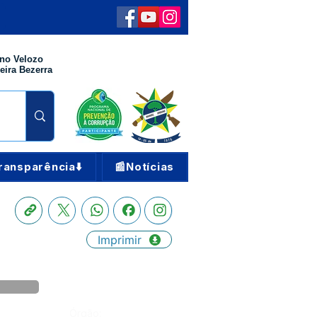
no Velozo
eira Bezerra
ransparência⬇️
📰Notícias
Imprimir
Órgão: