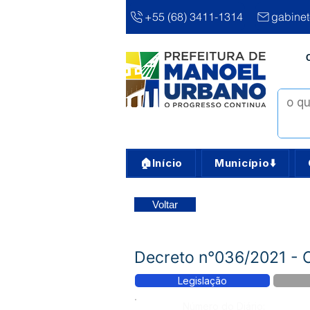
+55 (68) 3411-1314
gabine
🏠Início
Município⬇️
Voltar
Decreto n°036/2021 - 
Legislação
Número do Diário: