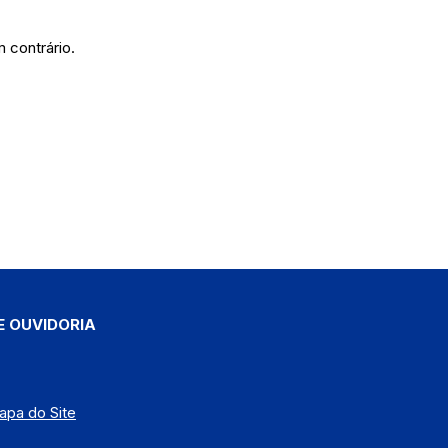
 contrário.
E OUVIDORIA
apa do Site