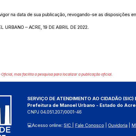
 vigor na data de sua publicação, revogando-se as disposições em
 URBANO – ACRE, 19 DE ABRIL DE 2022.
 Oficial, mas facilita a pesquisa para localizar a publicação oficial.
SERVIÇO DE ATENDIMENTO AO CIDADÃO (SIC) 
Prefeitura de Manoel Urbano - Estado do Acre
CNPJ 04.051.207/0001-46
💻Acesso online: 
SIC 
| 
Fale Conosco
 | 
Ouvidoria
 | 
M