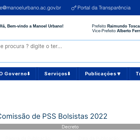
te@manoelurbano.ac.gov.br
Portal da Transparência
Olá, Bem-vindo a Manoel Urbano!
Prefeito
Raimundo Tosca
Vice-Prefeito
Alberto Ferr
O Governo⬇️
Serviços⬇️
Publicações🔽
T
Comissão de PSS Bolsistas 2022
Decreto
Página da Publicação:
Data da Publicação: