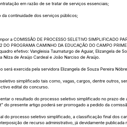
ratação em razão de se tratar de serviços essenciais;
da continuidade dos serviços públicos;
a compor a COMISSÃO DE PROCESSO SELETIVO SIMPLIFICADO 
22 DO PROGRAMA CAMINHO DA EDUCAÇÃO DO CAMPO PRIMEIR
quadro efetivo: Vangleisia Taumaturgo de Aguiar, Elizangela de S
a Nilza de Araújo Cardeal e João Narciso de Araújo.
ão será exercida pela servidora Elizangela de Souza Pereira Nóbr
 seletivo simplificado tais como, vagas, cargos, dentre outros, s
tivo edital do concurso.
entar o resultado do processo seletivo simplificado no prazo de a
ut” do presente artigo poderá ser prorrogado a pedido da comiss
al do processo seletivo simplificado, a classificação final dos can
terposição de recurso administrativo, já devidamente publicada no