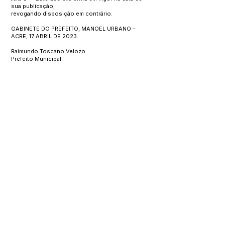
sua publicação,
revogando disposição em contrário.
GABINETE DO PREFEITO, MANOEL URBANO –
ACRE, 17 ABRIL DE 2023.
Raimundo Toscano Velozo
Prefeito Municipal.
Este texto não substitui o publicado no Diário Oficial, mas
facilita a pesquisa para localizar a publicação oficial.
SERVIÇO DE ATENDIMENTO AO 
CIDADÃO (SIC) E OUVIDORIA