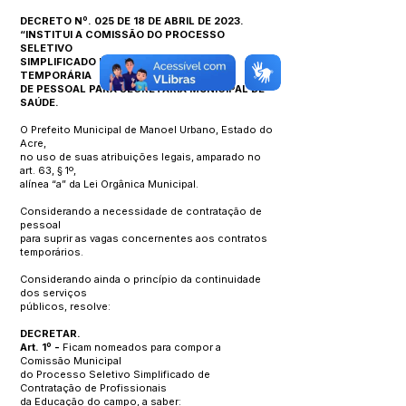
DECRETO Nº. 025 DE 18 DE ABRIL DE 2023.
“INSTITUI A COMISSÃO DO PROCESSO
SELETIVO
SIMPLIFICADO PARA CONTRATAÇÃO
TEMPORÁRIA
DE PESSOAL PARA SECRETARIA MUNICIPAL DE
SAÚDE.
O Prefeito Municipal de Manoel Urbano, Estado do
Acre,
no uso de suas atribuições legais, amparado no
art. 63, § 1º,
alínea “a” da Lei Orgânica Municipal.
Considerando a necessidade de contratação de
pessoal
para suprir as vagas concernentes aos contratos
temporários.
Considerando ainda o princípio da continuidade
dos serviços
públicos, resolve:
DECRETAR.
Art. 1º -
Ficam nomeados para compor a
Comissão Municipal
do Processo Seletivo Simplificado de
Contratação de Profissionais
da Educação do campo, a saber: