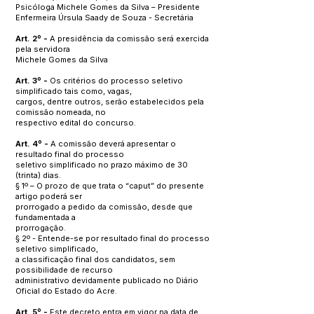
Psicóloga Michele Gomes da Silva – Presidente
Enfermeira Úrsula Saady de Souza - Secretária
Art. 2º -
A presidência da comissão será exercida
pela servidora
Michele Gomes da Silva
Art. 3º -
Os critérios do processo seletivo
simplificado tais como, vagas,
cargos, dentre outros, serão estabelecidos pela
comissão nomeada, no
respectivo edital do concurso.
Art. 4º -
A comissão deverá apresentar o
resultado final do processo
seletivo simplificado no prazo máximo de 30
(trinta) dias.
§ 1º – O prozo de que trata o “caput” do presente
artigo poderá ser
prorrogado a pedido da comissão, desde que
fundamentada a
prorrogação.
§ 2º - Entende-se por resultado final do processo
seletivo simplificado,
a classificação final dos candidatos, sem
possibilidade de recurso
administrativo devidamente publicado no Diário
Oficial do Estado do Acre.
Art. 5º -
Este decreto entra em vigor na data de