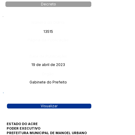
Decreto
Número do Diário:
13515
Página da Publicação:
Data da Publicação:
19 de abril de 2023
Órgão:
Gabinete do Prefeito
Visualizar
ESTADO DO ACRE
PODER EXECUTIVO
PREFEITURA MUNICIPAL DE MANOEL URBANO