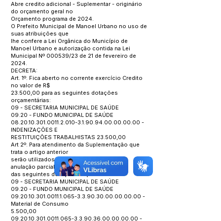
Abre credito adicional - Suplementar - originário
do orçamento geral no
Orçamento programa de 2024.
O Prefeito Municipal de Manoel Urbano no uso de
suas atribuições que
lhe confere a Lei Orgânica do Município de
Manoel Urbano e autorização contida na Lei
Municipal Nº 000539/23 de 21 de fevereiro de
2024.
DECRETA:
Art. 1º. Fica aberto no corrente exercício Credito
no valor de R$
23.500,00 para as seguintes dotações
orçamentárias:
09 - SECRETARIA MUNICIPAL DE SAÚDE
09.20 - FUNDO MUNICIPAL DE SAÚDE
08.20.10.301.0011.2.010
-3.1.90.94.00.00.00.00 -
INDENIZAÇÕES E
RESTITUIÇÕES TRABALHISTAS 23.500,00
Art 2º. Para atendimento da Suplementação que
trata o artigo anterior
serão utilizados recursos provenientes da
anulação parcial e/ou total
das seguintes dotações orçamentárias:
09 - SECRETARIA MUNICIPAL DE SAÚDE
09.20 - FUNDO MUNICIPAL DE SAÚDE
09.20.10.301.0011.1.065
-3.3.90.30.00.00.00.00 -
Material de Consumo
5.500,00
09.20.10.301.0011.065-3
.3.90.36.00.00.00.00 -