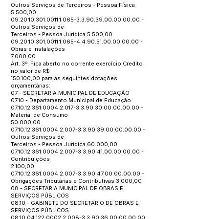
Outros Serviços de Terceiros - Pessoa Física
5.500,00
09.20.10.301.0011.1.065
-3.3.90.39.00.00.00.00 -
Outros Serviços de
Terceiros - Pessoa Jurídica 5.500,00
09.20.10.301.0011.1.065
-4.4.90.51.00.00.00.00 -
Obras e Instalações
7.000,00
Art. 3º. Fica aberto no corrente exercício Credito
no valor de R$
150.100,00 para as seguintes dotações
orçamentárias:
07 - SECRETARIA MUNICIPAL DE EDUCAÇÃO
07.10 - Departamento Municipal de Educação
07.10.12.361.0004.2.017
-3.3.90.30.00.00.00.00 -
Material de Consumo
50.000,00
07.10.12.361.0004.2.007
-3.3.90.39.00.00.00.00 -
Outros Serviços de
Terceiros - Pessoa Jurídica 60.000,00
07.10.12.361.0004.2.007
-3.3.90.41.00.00.00.00 -
Contribuições
2.100,00
07.10.12.361.0004.2.007
-3.3.90.47.00.00.00.00 -
Obrigações Tributárias e Contributivas 3.000,00
08 - SECRETARIA MUNICIPAL DE OBRAS E
SERVIÇOS PÚBLICOS
08.10 - GABINETE DO SECRETARIO DE OBRAS E
SERVIÇOS PÚBLICOS
08.10.04.122.0002.2.008
-3.3.90.36.00.00.00.00