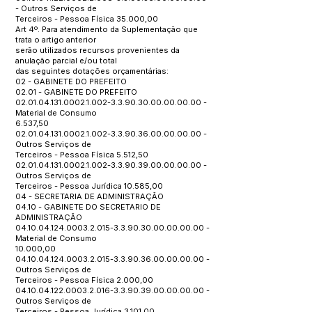
- Outros Serviços de
Terceiros - Pessoa Física 35.000,00
Art 4º. Para atendimento da Suplementação que
trata o artigo anterior
serão utilizados recursos provenientes da
anulação parcial e/ou total
das seguintes dotações orçamentárias:
02 - GABINETE DO PREFEITO
02.01 - GABINETE DO PREFEITO
02.01.04.131.0002.1.002
-3.3.90.30.00.00.00.00 -
Material de Consumo
6.537,50
02.01.04.131.0002.1.002
-3.3.90.36.00.00.00.00 -
Outros Serviços de
Terceiros - Pessoa Física 5.512,50
02.01.04.131.0002.1.002
-3.3.90.39.00.00.00.00 -
Outros Serviços de
Terceiros - Pessoa Jurídica 10.585,00
04 - SECRETARIA DE ADMINISTRAÇÃO
04.10 - GABINETE DO SECRETARIO DE
ADMINISTRAÇÃO
04.10.04.124.0003.2.015
-3.3.90.30.00.00.00.00 -
Material de Consumo
10.000,00
04.10.04.124.0003.2.015
-3.3.90.36.00.00.00.00 -
Outros Serviços de
Terceiros - Pessoa Física 2.000,00
04.10.04.122.0003.2.016
-3.3.90.39.00.00.00.00 -
Outros Serviços de
Terceiros - Pessoa Jurídica 3.101,00