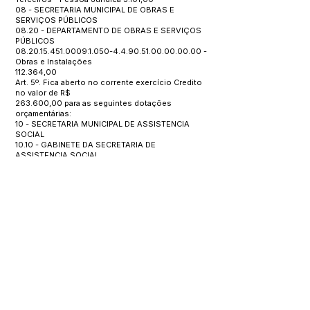
08 - SECRETARIA MUNICIPAL DE OBRAS E
SERVIÇOS PÚBLICOS
08.20 - DEPARTAMENTO DE OBRAS E SERVIÇOS
PÚBLICOS
08.20.15.451.0009.1.050
-4.4.90.51.00.00.00.00 -
Obras e Instalações
112.364,00
Art. 5º. Fica aberto no corrente exercício Credito
no valor de R$
263.600,00 para as seguintes dotações
orçamentárias:
10 - SECRETARIA MUNICIPAL DE ASSISTENCIA
SOCIAL
10.10 - GABINETE DA SECRETARIA DE
ASSISTENCIA SOCIAL
10.10.08.182.0006.1.067
-3.3.90.32.00.00.00.00 -
MATERIAL BEM OU
SERVIÇO PARA DISTRIBUIÇÃO GRATUITA
263.600,00
Art. 6º - Este decreto entrar em vigor na data de
sua publicação revogada a disposições em
contrário.
GABINETE DO PREFEITO MUNICIPAL, 20 de março
de 2024.
Raimundo Toscano Velozo
Prefeito Municipal