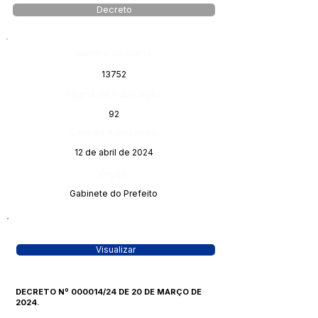
Decreto
Número do Diário:
13752
Página da Publicação:
92
Data da Publicação:
12 de abril de 2024
Órgão:
Gabinete do Prefeito
Visualizar
DECRETO Nº 000014/24 DE 20 DE MARÇO DE
2024.