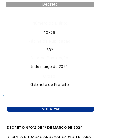
Decreto
Número do Diário:
13726
Página da Publicação:
282
Data da Publicação:
5 de março de 2024
Órgão:
Gabinete do Prefeito
Visualizar
DECRETO Nº012 DE 1º DE MARÇO DE 2024
DECLARA SITUAÇÃO ANORMAL CARACTERIZADA