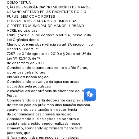
COMO “SITUA
ÇÃO DE EMERGÊNCIA” NO MUNICÍPIO DE MANOEL
URBANO AFETADO PELAS ENCHENTES DO RIO
PURUS, BEM COMO FORTES
CHUVAS OCORRIDAS NOS ÚLTIMOS DIAS.
O PREFEITO MUNICIPAL DE MANOEL URBANO –
ACRE, no uso das
atribuições que lhe confere o art. 54, inciso V da
Lei Orgânica deste
Município, e em observância ao art.2º, inciso III do
Decreto Federal nº.
7257, de 04de agosto de 2010 e § 2odo art. 3º da
Lei Nº. 12.340, de 1º
de dezembro de 2010;
Considerando o transportamento do Rio Purus,
ocorridas pelas fortes
chuvas em nossa região;
Considerando o avanço da água nas áreas
ocupadas pela população
vulnerável em decorrência da enchente do Rio
Purus.
Considerando o alerta decorrente das previsões
do tempo para os próximos dias também indicam
agravamento da situação em decorrência
da continuidade das chuvas na região;
Considerando que as ações de socorro e
assistenciais estão sendo realizada nesse
momento, atendendo aproximadamente 200
pessoas, que
já foram acolhidas em escolas municipais;