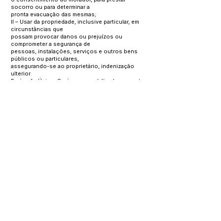
socorro ou para determinar a
pronta evacuação das mesmas;
II – Usar da propriedade, inclusive particular, em
circunstâncias que
possam provocar danos ou prejuízos ou
comprometer a segurança de
pessoas, instalações, serviços e outros bens
públicos ou particulares,
assegurando-se ao proprietário, indenização
ulterior.
Parágrafo Único. Será responsabilizado o agente
de defesa civil ou autoridade administrativa que se
omitir de suas obrigações relacionadas
com a segurança global da população.
Art. 7º - Este Decreto entra em vigor na data de sua
assinatura.
GABINETE DO PREFEITO, MANOEL URBANO -
ACRE, 1º MARÇO
DE 2024.
Raimundo Toscano Velozo - Prefeito Municipal
Este texto não substitui o publicado no Diário Oficial, mas
facilita a pesquisa para localizar a publicação oficial.