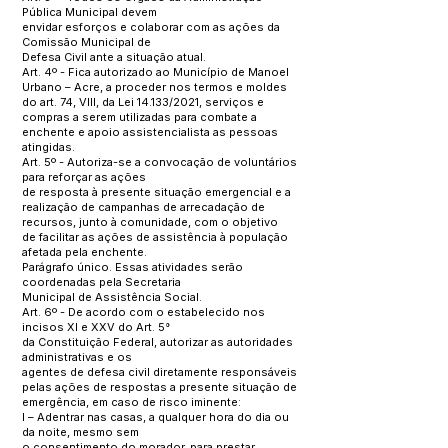
Pública Municipal devem
envidar esforços e colaborar com as ações da
Comissão Municipal de
Defesa Civil ante a situação atual.
Art. 4º - Fica autorizado ao Município de Manoel
Urbano – Acre, a proceder nos termos e moldes
do art. 74, VIII, da Lei 14.133/2021, serviços e
compras a serem utilizadas para combate a
enchente e apoio assistencialista as pessoas
atingidas.
Art. 5º - Autoriza-se a convocação de voluntários
para reforçar as ações
de resposta à presente situação emergencial e a
realização de campanhas de arrecadação de
recursos, junto à comunidade, com o objetivo
de facilitar as ações de assistência à população
afetada pela enchente.
Parágrafo único. Essas atividades serão
coordenadas pela Secretaria
Municipal de Assistência Social.
Art. 6º - De acordo com o estabelecido nos
incisos XI e XXV do Art. 5°
da Constituição Federal, autorizar as autoridades
administrativas e os
agentes de defesa civil diretamente responsáveis
pelas ações de respostas a presente situação de
emergência, em caso de risco iminente:
I – Adentrar nas casas, a qualquer hora do dia ou
da noite, mesmo sem
o consentimento do morador, para prestar