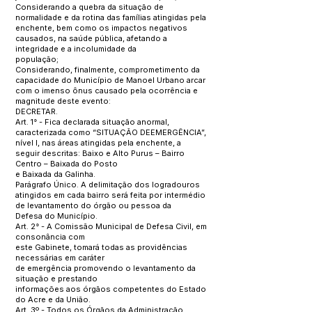
Considerando a quebra da situação de
normalidade e da rotina das famílias atingidas pela
enchente, bem como os impactos negativos
causados, na saúde pública, afetando a
integridade e a incolumidade da
população;
Considerando, finalmente, comprometimento da
capacidade do Município de Manoel Urbano arcar
com o imenso ônus causado pela ocorrência e
magnitude deste evento:
DECRETAR.
Art. 1° - Fica declarada situação anormal,
caracterizada como “SITUAÇÃO DEEMERGÊNCIA”,
nível I, nas áreas atingidas pela enchente, a
seguir descritas: Baixo e Alto Purus – Bairro
Centro – Baixada do Posto
e Baixada da Galinha.
Parágrafo Único. A delimitação dos logradouros
atingidos em cada bairro será feita por intermédio
de levantamento do órgão ou pessoa da
Defesa do Município.
Art. 2° - A Comissão Municipal de Defesa Civil, em
consonância com
este Gabinete, tomará todas as providências
necessárias em caráter
de emergência promovendo o levantamento da
situação e prestando
informações aos órgãos competentes do Estado
do Acre e da União.
Art. 3º - Todos os Órgãos da Administração