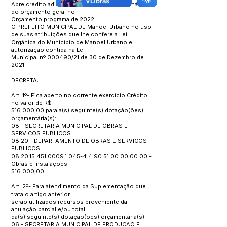
Abre crédito adicional - suplementar - originário
do orçamento geral no
Orçamento programa de 2022.
O PREFEITO MUNICIPAL DE Manoel Urbano no uso
de suas atribuições que lhe confere a Lei
Orgânica do Município de Manoel Urbano e
autorização contida na Lei
Municipal nº 000490/21 de 30 de Dezembro de
2021.
DECRETA:
Art. 1º- Fica aberto no corrente exercício Crédito
no valor de R$
516.000,00 para a(s) seguinte(s) dotação(ões)
orçamentária(s):
08 - SECRETARIA MUNICIPAL DE OBRAS E
SERVICOS PUBLICOS
08.20 - DEPARTAMENTO DE OBRAS E SERVICOS
PUBLICOS
08.20.15.451.0009.1.045
-4.4.90.51.00.00.00.00 -
Obras e Instalações
516.000,00
Art. 2º- Para atendimento da Suplementação que
trata o artigo anterior
serão utilizados recursos proveniente da
anulação parcial e/ou total
da(s) seguinte(s) dotação(ões) orçamentária(s):
06 - SECRETARIA MUNICIPAL DE PRODUCAO E