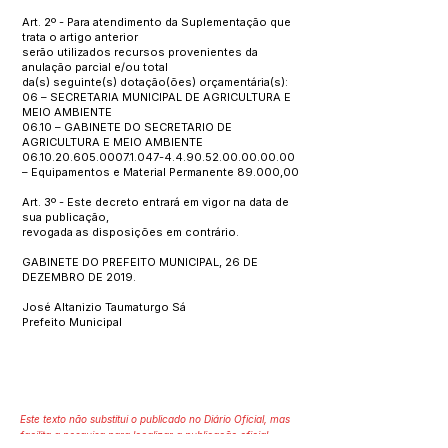
Art. 2º - Para atendimento da Suplementação que
trata o artigo anterior
serão utilizados recursos provenientes da
anulação parcial e/ou total
da(s) seguinte(s) dotação(ões) orçamentária(s):
06 – SECRETARIA MUNICIPAL DE AGRICULTURA E
MEIO AMBIENTE
06.10 – GABINETE DO SECRETARIO DE
AGRICULTURA E MEIO AMBIENTE
06.10.20.605.0007.1.047
-4.4.90.52.00.00.00.00
– Equipamentos e Material Permanente 89.000,00
Art. 3º - Este decreto entrará em vigor na data de
sua publicação,
revogada as disposições em contrário.
GABINETE DO PREFEITO MUNICIPAL, 26 DE
DEZEMBRO DE 2019.
José Altanizio Taumaturgo Sá
Prefeito Municipal
Este texto não substitui o publicado no Diário Oficial, mas
facilita a pesquisa para localizar a publicação oficial.