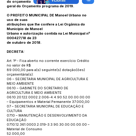
do orçamento
geral do Orçamento programa de 2019.
O PREFEITO MUNICIPAL DE Manoel Urbano no
uso de suas
atribuições que lhe confere a Lei Orgânica do
Município de Manoel
Urbano e autorização contida na Lei Municipal nº
000427/18 de 23
de outubro de 2018.
DECRETA:
Art. 1º - Fica aberto no corrente exercício Crédito
no valor de R$
89.000,00 para a(s) seguinte(s) dotação(ões)
orçamentária(s):
06 – SECRETARIA MUNICIPAL DE AGRICULTURA E
MEIO AMBIENTE
06.10 – GABINETE DO SCRETARIO DE
AGRICULTURA E MEIO AMBIENTE
06.10.20.122.0002.2.006
-4.4.90.52.00.00.00.00
– Equipamentos e Material Permanente 37.000,00
07 – SECRETARIA MUNICIPAL DE EDUCAÇÃO E
CULTURA
07.10 – MANUTENÇÃO E DESENVOLVIMENTO DA
EDUCAÇÃO
07.10.12.361.0003.2.019
-3.3.90.30.00.00.00.00 –
Material de Consumo
52.000,00