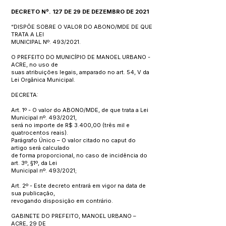
DECRETO Nº. 127 DE 29 DE DEZEMBRO DE 2021
“DISPÕE SOBRE O VALOR DO ABONO/MDE DE QUE
TRATA A LEI
MUNICIPAL Nº. 493/2021.
O PREFEITO DO MUNICÍPIO DE MANOEL URBANO -
ACRE, no uso de
suas atribuições legais, amparado no art. 54, V da
Lei Orgânica Municipal.
DECRETA:
Art. 1º - O valor do ABONO/MDE, de que trata a Lei
Municipal nº. 493/2021,
será no importe de R$ 3.400,00 (três mil e
quatrocentos reais).
Parágrafo Único – O valor citado no caput do
artigo será calculado
de forma proporcional, no caso de incidência do
art. 3º, §1º, da Lei
Municipal nº. 493/2021;
Art. 2º - Este decreto entrará em vigor na data de
sua publicação,
revogando disposição em contrário.
GABINETE DO PREFEITO, MANOEL URBANO –
ACRE, 29 DE