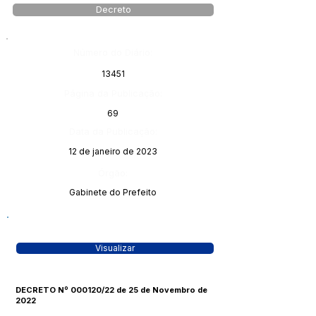
Decreto
Número do Diário:
13451
Página da Publicação:
69
Data da Publicação:
12 de janeiro de 2023
Órgão:
Gabinete do Prefeito
Visualizar
DECRETO Nº 000120/22 de 25 de Novembro de
2022