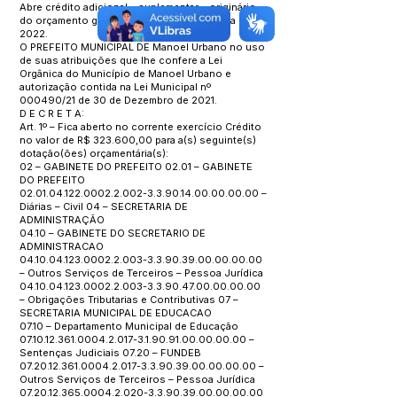
Abre crédito adicional – suplementar – originário
do orçamento geral no Orçamento programa de
2022.
O PREFEITO MUNICIPAL DE Manoel Urbano no uso
de suas atribuições que lhe confere a Lei
Orgânica do Município de Manoel Urbano e
autorização contida na Lei Municipal nº
000490/21 de 30 de Dezembro de 2021.
D E C R E T A:
Art. 1º – Fica aberto no corrente exercício Crédito
no valor de R$ 323.600,00 para a(s) seguinte(s)
dotação(ões) orçamentária(s):
02 – GABINETE DO PREFEITO 02.01 – GABINETE
DO PREFEITO
02.01.04.122.0002.2.002
-3.3.90.14.00.00.00.00 –
Diárias – Civil 04 – SECRETARIA DE
ADMINISTRAÇÃO
04.10 – GABINETE DO SECRETARIO DE
ADMINISTRACAO
04.10.04.123.0002.2.003
-3.3.90.39.00.00.00.00
– Outros Serviços de Terceiros – Pessoa Jurídica
04.10.04.123.0002.2.003
-3.3.90.47.00.00.00.00
– Obrigações Tributarias e Contributivas 07 –
SECRETARIA MUNICIPAL DE EDUCACAO
07.10 – Departamento Municipal de Educação
07.10.12.361.0004.2.017
-3.1.90.91.00.00.00.00 –
Sentenças Judiciais 07.20 – FUNDEB
07.20.12.361.0004.2.017
-3.3.90.39.00.00.00.00 –
Outros Serviços de Terceiros – Pessoa Jurídica
07.20.12.365.0004.2.020
-3.3.90.39.00.00.00.00