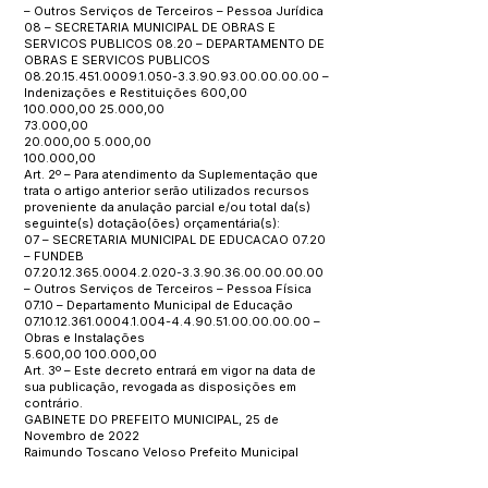
– Outros Serviços de Terceiros – Pessoa Jurídica
08 – SECRETARIA MUNICIPAL DE OBRAS E
SERVICOS PUBLICOS 08.20 – DEPARTAMENTO DE
OBRAS E SERVICOS PUBLICOS
08.20.15.451.0009.1.050
-3.3.90.93.00.00.00.00 –
Indenizações e Restituições 600,00
100.000,
00 25.000
,00
73.000,00
20.000,00 5.000,00
100.000,00
Art. 2º – Para atendimento da Suplementação que
trata o artigo anterior serão utilizados recursos
proveniente da anulação parcial e/ou total da(s)
seguinte(s) dotação(ões) orçamentária(s):
07 – SECRETARIA MUNICIPAL DE EDUCACAO 07.20
– FUNDEB
07.20.12.365.0004.2.020
-3.3.90.36.00.00.00.00
– Outros Serviços de Terceiros – Pessoa Física
07.10 – Departamento Municipal de Educação
07.10.12.361.0004.1.004
-4.4.90.51.00.00.00.00 –
Obras e Instalações
5.600,
00 100.000
,00
Art. 3º – Este decreto entrará em vigor na data de
sua publicação, revogada as disposições em
contrário.
GABINETE DO PREFEITO MUNICIPAL, 25 de
Novembro de 2022
Raimundo Toscano Veloso Prefeito Municipal