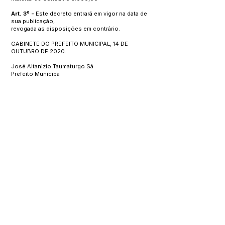
Art. 3º -
Este decreto entrará em vigor na data de
sua publicação,
revogada as disposições em contrário.
GABINETE DO PREFEITO MUNICIPAL, 14 DE
OUTUBRO DE 2020.
José Altanizio Taumaturgo Sá
Prefeito Municipa
Este texto não substitui o publicado no Diário Oficial, mas
facilita a pesquisa para localizar a publicação oficial.