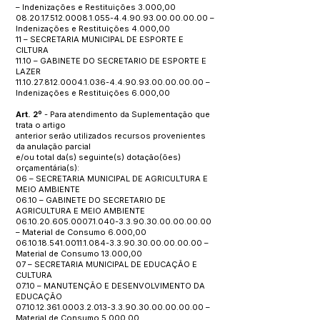
– Indenizações e Restituições 3.000,00
08.20.17.512.0008.1.055
-4.4.90.93.00.00.00.00 –
Indenizações e Restituições 4.000,00
11 – SECRETARIA MUNICIPAL DE ESPORTE E
CILTURA
11.10 – GABINETE DO SECRETARIO DE ESPORTE E
LAZER
11.10.27.812.0004.1.036
-4.4.90.93.00.00.00.00 –
Indenizações e Restituições 6.000,00
Art. 2º
- Para atendimento da Suplementação que
trata o artigo
anterior serão utilizados recursos provenientes
da anulação parcial
e/ou total da(s) seguinte(s) dotação(ões)
orçamentária(s):
06 – SECRETARIA MUNICIPAL DE AGRICULTURA E
MEIO AMBIENTE
06.10 – GABINETE DO SECRETARIO DE
AGRICULTURA E MEIO AMBIENTE
06.10.20.605.0007.1.040
-3.3.90.30.00.00.00.00
– Material de Consumo 6.000,00
06.10.18.541.0011.1.084
-3.3.90.30.00.00.00.00 –
Material de Consumo 13.000,00
07 – SECRETARIA MUNICIPAL DE EDUCAÇÃO E
CULTURA
07.10 – MANUTENÇÃO E DESENVOLVIMENTO DA
EDUCAÇÃO
07.10.12.361.0003.2.013
-3.3.90.30.00.00.00.00 –
Material de Consumo 5.000,00