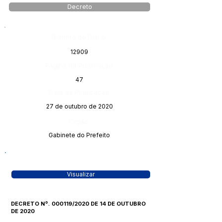
Decreto
Número do Diário:
12909
Página da Publicação:
47
Data da Publicação:
27 de outubro de 2020
Órgão:
Gabinete do Prefeito
Visualizar
DECRETO Nº. 000119/2020 DE 14 DE OUTUBRO
DE 2020