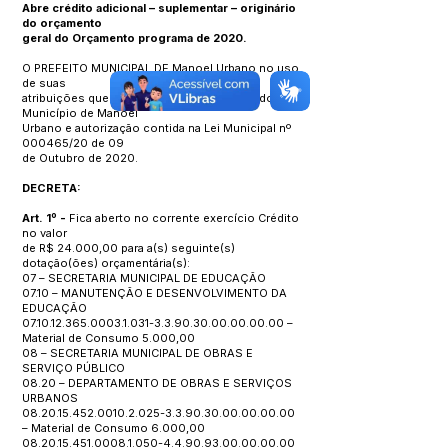
Abre crédito adicional – suplementar – originário
do orçamento
geral do Orçamento programa de 2020.
O PREFEITO MUNICIPAL DE Manoel Urbano no uso
de suas
atribuições que lhe confere a Lei Orgânica do
Município de Manoel
Urbano e autorização contida na Lei Municipal nº
000465/20 de 09
de Outubro de 2020.
DECRETA:
Art. 1º -
Fica aberto no corrente exercício Crédito
no valor
de R$ 24.000,00 para a(s) seguinte(s)
dotação(ões) orçamentária(s):
07 – SECRETARIA MUNICIPAL DE EDUCAÇÃO
07.10 – MANUTENÇÃO E DESENVOLVIMENTO DA
EDUCAÇÃO
07.10.12.365.0003.1.031
-3.3.90.30.00.00.00.00 –
Material de Consumo 5.000,00
08 – SECRETARIA MUNICIPAL DE OBRAS E
SERVIÇO PÚBLICO
08.20 – DEPARTAMENTO DE OBRAS E SERVIÇOS
URBANOS
08.20.15.452.0010.2.025
-3.3.90.30.00.00.00.00
– Material de Consumo 6.000,00
08.20.15.451.0008.1.050
-4.4.90.93.00.00.00.00