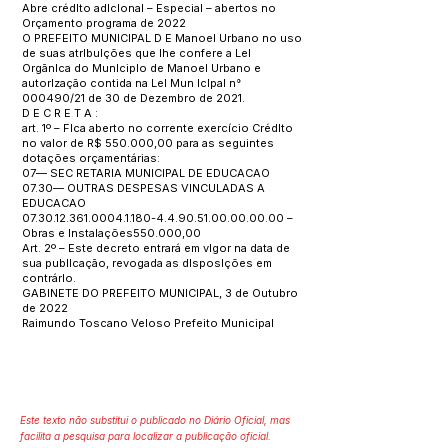
Abre crédIto adlclonal – Especial – abertos no
Orçamento programa de 2022
O PREFEITO MUNICIPAL D E Manoel Urbano no uso
de suas atrlbulções que Ihe confere a Lel
OrgãnIca do Munlciplo de Manoel Urbano e
autorlzação contida na Lel Mun lclpal n°
000490/21 de 30 de Dezembro de 2021.
D E C R E T A :
art. 1º – Flca aberto no corrente exercício CrédIto
no valor de R$ 550.000,00 para as seguintes
dotações orçamentárias:
07— SEC RETARIA MUNICIPAL DE EDUCACAO
07.30— OUTRAS DESPESAS VINCULADAS A
EDUCACAO
07.30.12.361.0004.1.180
-4.4.90.51.00.00.00.00 –
Obras e Instalações550.000,00
Art. 2º – Este decreto entrará em vlgor na data de
sua publlcação, revogada as dlsposlções em
contrárlo.
GABINETE DO PREFEITO MUNICIPAL, 3 de Outubro
de 2022
Raimundo Toscano Veloso Prefeito Municipal
Este texto não substitui o publicado no Diário Oficial, mas
facilita a pesquisa para localizar a publicação oficial.