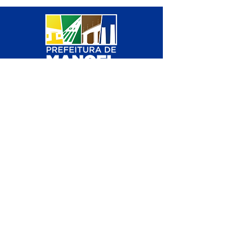
SERVIÇO DE ATENDIMENTO AO 
CIDADÃO (SIC) E OUVIDORIA
Prefeitura de Manoel Urbano - 
Estado do Acre
CNPJ 04.051.207/0001-46
💻Acesso online: 
SIC 
| 
Fale Conosco
 | 
Ouvidoria
 | 
Mapa do Site
📱Fone: +55 (68) 3611 1314 (Responsável 
Carvalho
)
🏢 Av. Valério Caldas de Magalhães, nº 
839, 69950-000, Manoel Urbano, Acre, 