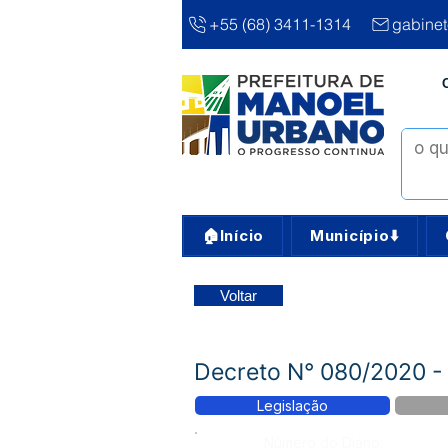
+55 (68) 3411-1314
gabine
🏠Início
Município⬇️
Voltar
Decreto N° 080/2020 - 
Legislação
Número do Diário: