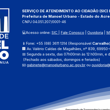
SERVIÇO DE ATENDIMENTO AO CIDADÃO (SIC) 
Prefeitura de Manoel Urbano - Estado do Acre
CNPJ 04.051.207/0001-46
💻Acesso online: 
SIC 
| 
Fale Conosco
 | 
Ouvidoria
 | 
M
📱Fone: +55 (68) 3611 1314 (Responsável 
Carvalho
🏢 Av. Valério Caldas de Magalhães, nº 839, 69950-
📅 Segunda a sexta, das 
07h00min às 12 h00min, e 
 (Fechado aos sábados, domingos e feriados)
📧 
gabinete@manoelurbano.ac.gov.br
ou 
ouvidoria
Ferramenta de Transparência constru