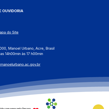
E OUVIDORIA
apa do Site
)
000, Manoel Urbano, Acre, Brasil
das 14h00min às 17 h00min
@manoelurbano.ac.gov.br
ída com amor pela Decorp.