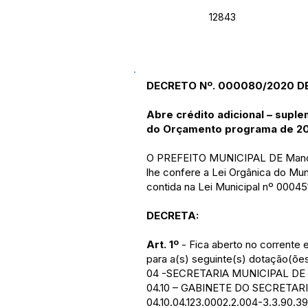
12843
DECRETO Nº. 000080/2020 DE
Abre crédito adicional – suple
do Orçamento programa de 2
O PREFEITO MUNICIPAL DE Manoel
lhe confere a Lei Orgânica do Mu
contida na Lei Municipal nº 0004
DECRETA:
Art. 1º
- Fica aberto no corrente 
para a(s) seguinte(s) dotação(ões
04 -SECRETARIA MUNICIPAL D
04.10 – GABINETE DO SECRETA
04.10.04.123.0002.2.004-3.3.90.39