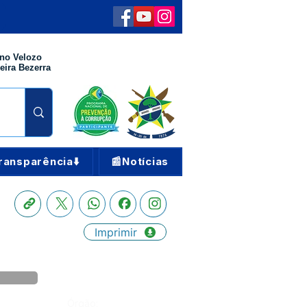
no Velozo
eira Bezerra
ransparência⬇️
📰Notícias
Imprimir
Órgão: