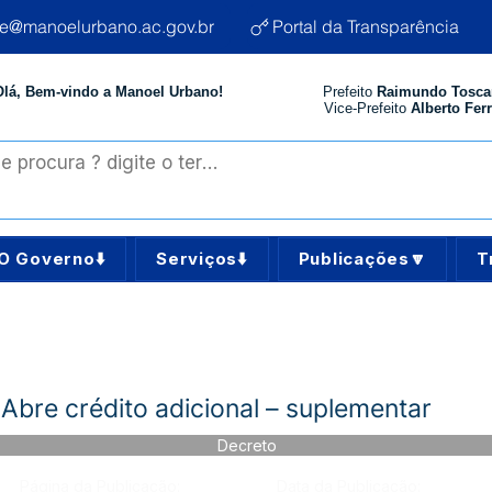
te@manoelurbano.ac.gov.br
Portal da Transparência
Olá, Bem-vindo a Manoel Urbano!
Prefeito
Raimundo Tosca
Vice-Prefeito
Alberto Ferr
O Governo⬇️
Serviços⬇️
Publicações🔽
T
Abre crédito adicional – suplementar
Decreto
Página da Publicação:
Data da Publicação: