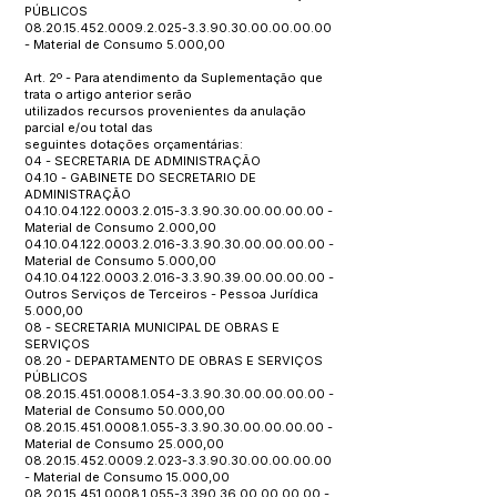
PÚBLICOS
08.20.15.452.0009.2.025
-3.3.90.30.00.00.00.00
- Material de Consumo 5.000,00
Art. 2º - Para atendimento da Suplementação que
trata o artigo anterior serão
utilizados recursos provenientes da anulação
parcial e/ou total das
seguintes dotações orçamentárias:
04 - SECRETARIA DE ADMINISTRAÇÃO
04.10 - GABINETE DO SECRETARIO DE
ADMINISTRAÇÃO
04.10.04.122.0003.2.015
-3.3.90.30.00.00.00.00 -
Material de Consumo 2.000,00
04.10.04.122.0003.2.016
-3.3.90.30.00.00.00.00 -
Material de Consumo 5.000,00
04.10.04.122.0003.2.016
-3.3.90.39.00.00.00.00 -
Outros Serviços de Terceiros - Pessoa Jurídica
5.000,00
08 - SECRETARIA MUNICIPAL DE OBRAS E
SERVIÇOS
08.20 - DEPARTAMENTO DE OBRAS E SERVIÇOS
PÚBLICOS
08.20.15.451.0008.1.054
-3.3.90.30.00.00.00.00 -
Material de Consumo 50.000,00
08.20.15.451.0008.1.055
-3.3.90.30.00.00.00.00 -
Material de Consumo 25.000,00
08.20.15.452.0009.2.023
-3.3.90.30.00.00.00.00
- Material de Consumo 15.000,00
08.20.15.451.0008.1.055
-3.390.36.00.00.00.00 -