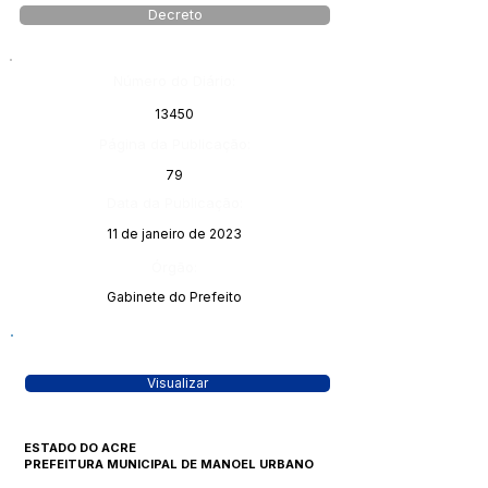
Decreto
Número do Diário:
13450
Página da Publicação:
79
Data da Publicação:
11 de janeiro de 2023
Órgão:
Gabinete do Prefeito
Visualizar
ESTADO DO ACRE
PREFEITURA MUNICIPAL DE MANOEL URBANO