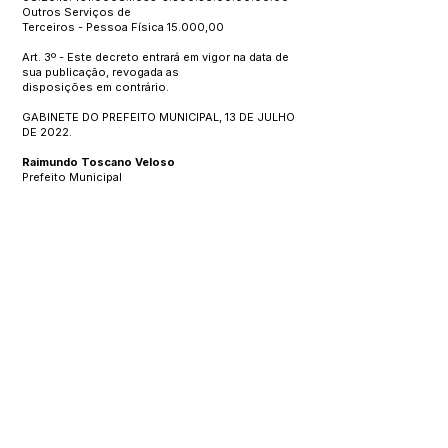
Outros Serviços de
Terceiros - Pessoa Física 15.000,00
Art. 3º - Este decreto entrará em vigor na data de
sua publicação, revogada as
disposições em contrário.
GABINETE DO PREFEITO MUNICIPAL, 13 DE JULHO
DE 2022.
Raimundo Toscano Veloso
Prefeito Municipal
Este texto não substitui o publicado no Diário Oficial, mas
facilita a pesquisa para localizar a publicação oficial.