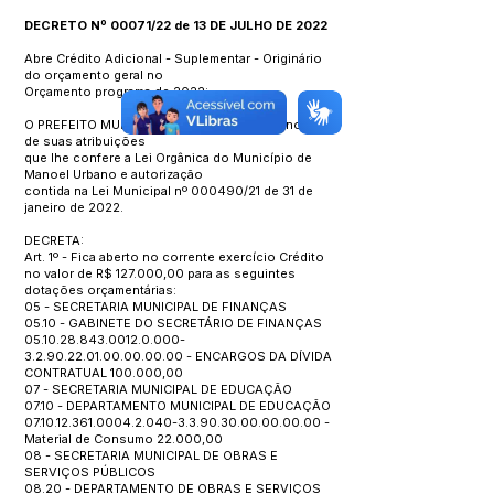
DECRETO Nº 00071/22 de 13 DE JULHO DE 2022
Abre Crédito Adicional - Suplementar - Originário
do orçamento geral no
Orçamento programa de 2022:
O PREFEITO MUNICIPAL DE Manoel Urbano no uso
de suas atribuições
que lhe confere a Lei Orgânica do Município de
Manoel Urbano e autorização
contida na Lei Municipal nº 000490/21 de 31 de
janeiro de 2022.
DECRETA:
Art. 1º - Fica aberto no corrente exercício Crédito
no valor de R$ 127.000,00 para as seguintes
dotações orçamentárias:
05 - SECRETARIA MUNICIPAL DE FINANÇAS
05.10 - GABINETE DO SECRETÁRIO DE FINANÇAS
05.10.28.843.0012.0.000
-
3.2.90.22.01.00.00.00.00 - ENCARGOS DA DÍVIDA
CONTRATUAL 100.000,00
07 - SECRETARIA MUNICIPAL DE EDUCAÇÃO
07.10 - DEPARTAMENTO MUNICIPAL DE EDUCAÇÃO
07.10.12.361.0004.2.040
-3.3.90.30.00.00.00.00 -
Material de Consumo 22.000,00
08 - SECRETARIA MUNICIPAL DE OBRAS E
SERVIÇOS PÚBLICOS
08.20 - DEPARTAMENTO DE OBRAS E SERVIÇOS