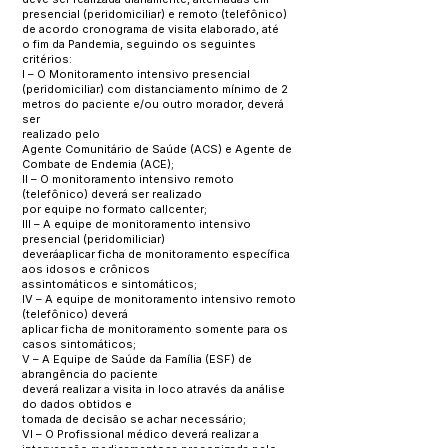
presencial (peridomiciliar) e remoto (telefônico)
de acordo cronograma de visita elaborado, até
o fim da Pandemia, seguindo os seguintes
critérios:
I – O Monitoramento intensivo presencial
(peridomiciliar) com distanciamento mínimo de 2
metros do paciente e/ou outro morador, deverá
ser
realizado pelo
Agente Comunitário de Saúde (ACS) e Agente de
Combate de Endemia (ACE);
II – O monitoramento intensivo remoto
(telefônico) deverá ser realizado
por equipe no formato callcenter;
III – A equipe de monitoramento intensivo
presencial (peridomiliciar)
deveráaplicar ficha de monitoramento específica
aos idosos e crônicos
assintomáticos e sintomáticos;
IV – A equipe de monitoramento intensivo remoto
(telefônico) deverá
aplicar ficha de monitoramento somente para os
casos sintomáticos;
V – A Equipe de Saúde da Família (ESF) de
abrangência do paciente
deverá realizar a visita in loco através da análise
do dados obtidos e
tomada de decisão se achar necessário;
VI – O Profissional médico deverá realizar a