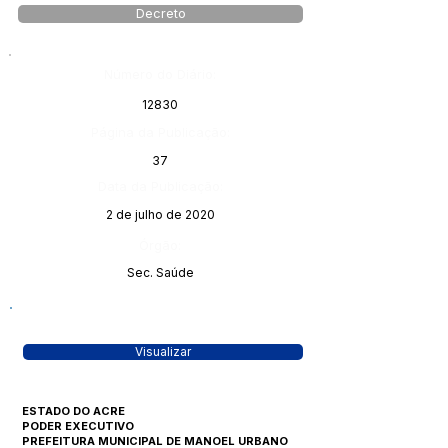
Decreto
Número do Diário:
12830
Página da Publicação:
37
Data da Publicação:
2 de julho de 2020
Órgão:
Sec. Saúde
Visualizar
ESTADO DO ACRE
PODER EXECUTIVO
PREFEITURA MUNICIPAL DE MANOEL URBANO