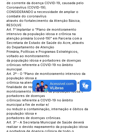
de corrente da doença COVID-19, causada pelo
Coronavírus (COVID-19);
CONSIDERANDO a necessidade de ampliar o
combate do coronavírus
através do fortalecimento da Atenção Básica;
RESOLVE:
Art. 1° Implantar o “Plano de monitoramento
intensivo da população idosa e crônica na
atenção primária (covid-19)” em Parceria com a
Secretaria de Estado de Saúde do Acre, através
do Departamento de Atenção
Primária, Políticas e Programas Estratégicos,
voltado ao monitoramento
da população idosa e portadores de doenças
crônicas referente a COVID-19 no âmbito
municipal.
Art. 2º - O “Plano de monitoramento intensivo da
população idosa e
crônica na atenção primária (covid-19)” tem a
finalidade de realizar
monitoramento intensivo da população idosa e
portadores de doenças
crônicas referente a COVID-19 no âmbito
municipal a fim de evitar e/
ou reduzir a contaminação, internação e óbitos da
população idosa e
portadores de doenças crônicas.
Art. 3° - A Secretaria Municipal de Saúde deverá
realizar o devido mapeamento da população idosa
e portadora de doença crônica de todo o