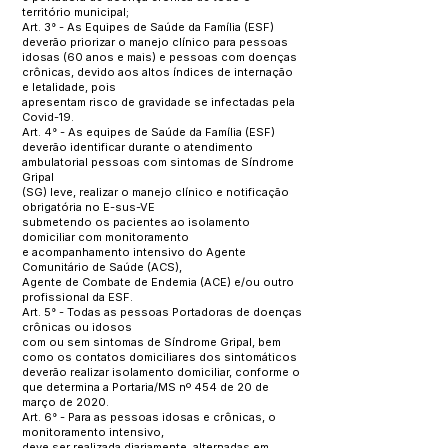
território municipal;
Art. 3° - As Equipes de Saúde da Família (ESF)
deverão priorizar o manejo clínico para pessoas
idosas (60 anos e mais) e pessoas com doenças
crônicas, devido aos altos índices de internação
e letalidade, pois
apresentam risco de gravidade se infectadas pela
Covid-19.
Art. 4° - As equipes de Saúde da Família (ESF)
deverão identificar durante o atendimento
ambulatorial pessoas com sintomas de Síndrome
Gripal
(SG) leve, realizar o manejo clínico e notificação
obrigatória no E-sus-VE
submetendo os pacientes ao isolamento
domiciliar com monitoramento
e acompanhamento intensivo do Agente
Comunitário de Saúde (ACS),
Agente de Combate de Endemia (ACE) e/ou outro
profissional da ESF.
Art. 5° - Todas as pessoas Portadoras de doenças
crônicas ou idosos
com ou sem sintomas de Síndrome Gripal, bem
como os contatos domiciliares dos sintomáticos
deverão realizar isolamento domiciliar, conforme o
que determina a Portaria/MS nº 454 de 20 de
março de 2020.
Art. 6° - Para as pessoas idosas e crônicas, o
monitoramento intensivo,
deve ser realizada diariamente, alternadas em