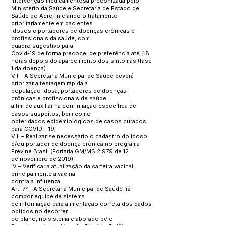
intervenção medicamentosa preconizada pelo
Ministério da Saúde e Secretaria de Estado de
Saúde do Acre, iniciando o tratamento
prioritariamente em pacientes
idosos e portadores de doenças crônicas e
profissionais da saúde, com
quadro sugestivo para
Covid-19 de forma precoce, de preferência até 48
horas depois do aparecimento dos sintomas (fase
1 da doença)
VII – A Secretaria Municipal de Saúde deverá
priorizar a testagem rápida a
população idosa, portadores de doenças
crônicas e profissionais de saúde
a fim de auxiliar na confirmação específica de
casos suspeitos, bem como
obter dados epidemiológicos de casos curados
para COVID – 19;
VIII – Realizar se necessário o cadastro do idoso
e/ou portador de doença crônica no programa
Previne Brasil (Portaria GM/MS 2.979 de 12
de novembro de 2019);
IV – Verificar a atualização da carteira vacinal,
principalmente a vacina
contra a Influenza.
Art. 7° - A Secretaria Municipal de Saúde irá
compor equipe de sistema
de informação para alimentação correta dos dados
obtidos no decorrer
do plano, no sistema elaborado pelo