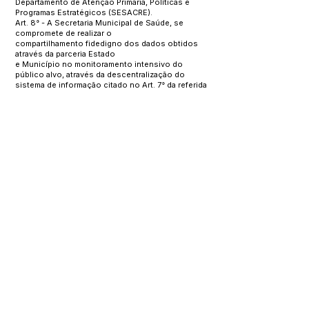
Departamento de Atenção Primária, Políticas e
Programas Estratégicos (SESACRE).
Art. 8° - A Secretaria Municipal de Saúde, se
compromete de realizar o
compartilhamento fidedigno dos dados obtidos
através da parceria Estado
e Município no monitoramento intensivo do
público alvo, através da descentralização do
sistema de informação citado no Art. 7° da referida
portaria.
Art. 9° - A Secretaria Municipal de Saúde irá utilizar
de forma complementar a estratégia de educação
em saúde com a utilização dos meios
de comunicação disponíveis, respeitando o
distanciamento social,
como: ligações telefônicas, whatsapp, rádio, carro
volante, barreiras sanitárias, entre outros, com as
seguintes orientações:
I – Orientação ao pacientes;
II – Orientação ao cuidador;
III – Orientações de saída e entrada ao domicílio;
IV – Orientações sobre o uso de plantas
medicinais (Fitoterapia).
Art. 10° - A Coordenação do “Plano de
monitoramento intensivo da população idosa e
crônica na atenção primária (covid-19)” em âmbito
municipal será composta por:
I – Nome do Coordenador
II – Nome do Responsável pelo sistema de
informação