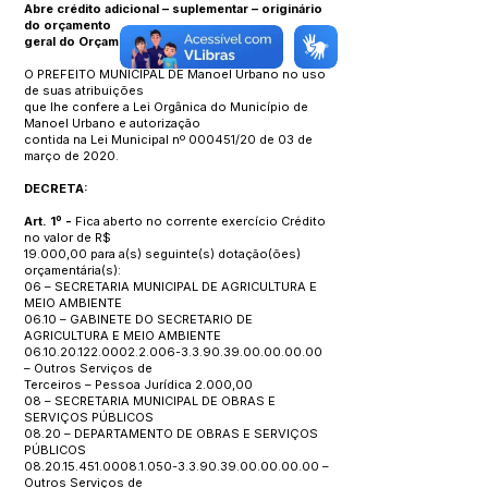
Abre crédito adicional – suplementar – originário
do orçamento
geral do Orçamento programa de 2020.
O PREFEITO MUNICIPAL DE Manoel Urbano no uso
de suas atribuições
que lhe confere a Lei Orgânica do Município de
Manoel Urbano e autorização
contida na Lei Municipal nº 000451/20 de 03 de
março de 2020.
DECRETA:
Art. 1º -
Fica aberto no corrente exercício Crédito
no valor de R$
19.000,00 para a(s) seguinte(s) dotação(ões)
orçamentária(s):
06 – SECRETARIA MUNICIPAL DE AGRICULTURA E
MEIO AMBIENTE
06.10 – GABINETE DO SECRETARIO DE
AGRICULTURA E MEIO AMBIENTE
06.10.20.122.0002.2.006
-3.3.90.39.00.00.00.00
– Outros Serviços de
Terceiros – Pessoa Jurídica 2.000,00
08 – SECRETARIA MUNICIPAL DE OBRAS E
SERVIÇOS PÚBLICOS
08.20 – DEPARTAMENTO DE OBRAS E SERVIÇOS
PÚBLICOS
08.20.15.451.0008.1.050
-3.3.90.39.00.00.00.00 –
Outros Serviços de