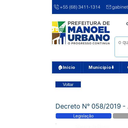
+55 (68) 3411-1314
gabine
🏠Início
Município⬇️
Voltar
Decreto N° 058/2019 - 
Legislação
Número do Diário: