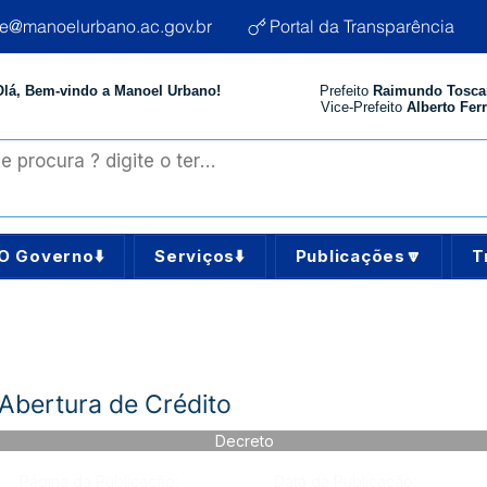
te@manoelurbano.ac.gov.br
Portal da Transparência
Olá, Bem-vindo a Manoel Urbano!
Prefeito
Raimundo Tosca
Vice-Prefeito
Alberto Ferr
O Governo⬇️
Serviços⬇️
Publicações🔽
T
Abertura de Crédito
Decreto
Página da Publicação:
Data da Publicação: