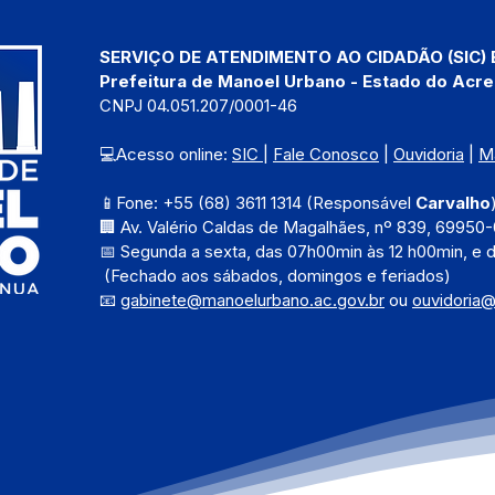
SERVIÇO DE ATENDIMENTO AO CIDADÃO (SIC) 
Prefeitura de Manoel Urbano - Estado do Acre
CNPJ 04.051.207/0001-46
💻Acesso online: 
SIC 
| 
Fale Conosco
 | 
Ouvidoria
 | 
M
📱Fone: +55 (68) 3611 1314 (Responsável 
Carvalho
🏢 Av. Valério Caldas de Magalhães, nº 839, 69950-
📅 Segunda a sexta, das 
07h00min às 12 h00min, e 
 (Fechado aos sábados, domingos e feriados)
📧 
gabinete@manoelurbano.ac.gov.br
ou 
ouvidoria