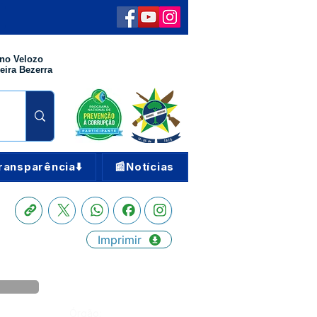
no Velozo
eira Bezerra
ransparência⬇️
📰Notícias
Imprimir
Órgão: