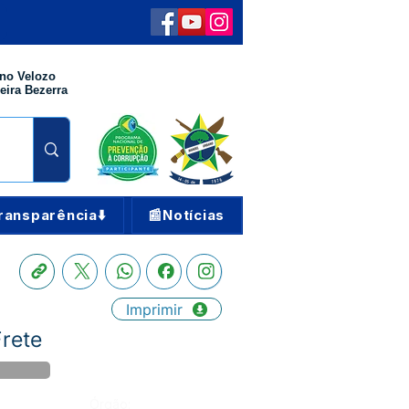
no Velozo
eira Bezerra
ransparência⬇️
📰Notícias
Imprimir
Frete
Órgão: