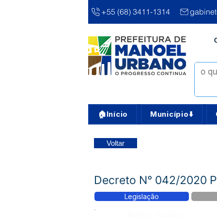
+55 (68) 3411-1314
gabine
🏠Início
Município⬇️
Voltar
Decreto N° 042/2020 Pro
Legislação
Número do Diário: