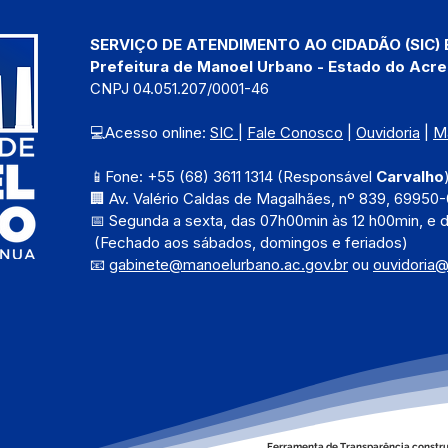
SERVIÇO DE ATENDIMENTO AO CIDADÃO (SIC) 
Prefeitura de Manoel Urbano - Estado do Acre
CNPJ 04.051.207/0001-46
💻Acesso online: 
SIC 
| 
Fale Conosco
 | 
Ouvidoria
 | 
M
📱Fone: +55 (68) 3611 1314 (Responsável 
Carvalho
🏢 Av. Valério Caldas de Magalhães, nº 839, 69950-
📅 Segunda a sexta, das 
07h00min às 12 h00min, e 
 (Fechado aos sábados, domingos e feriados)
📧 
gabinete@manoelurbano.ac.gov.br
ou 
ouvidoria
Ferramenta de Transparência constru