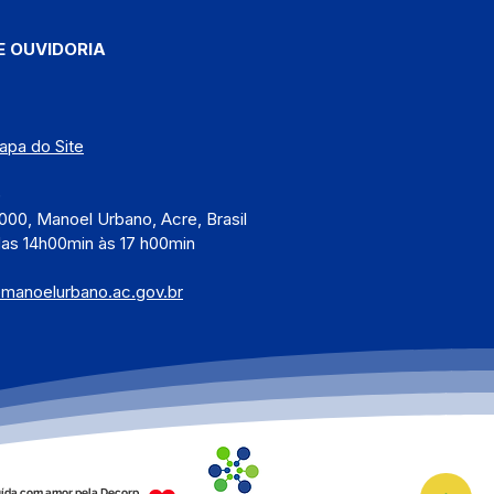
E OUVIDORIA
apa do Site
)
000, Manoel Urbano, Acre, Brasil
das 14h00min às 17 h00min
@manoelurbano.ac.gov.br
ída com amor pela Decorp.