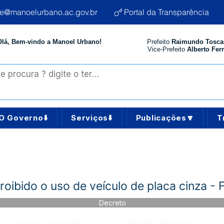
te@manoelurbano.ac.gov.br
Portal da Transparência
Olá, Bem-vindo a Manoel Urbano!
Prefeito
Raimundo Tosca
Vice-Prefeito
Alberto Ferr
O Governo⬇️
Serviços⬇️
Publicações🔽
T
ibido o uso de veículo de placa cinza - 
Decreto
Página da Publicação:
Data da Publicação: