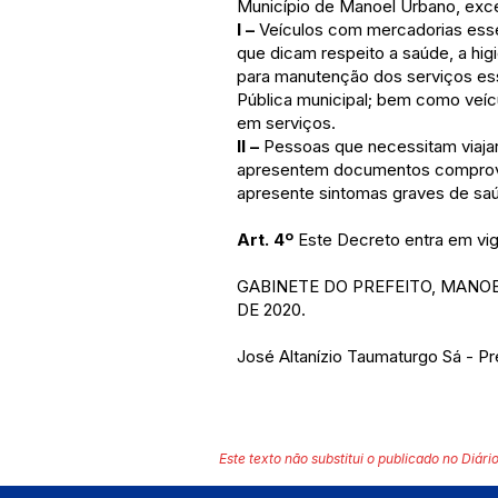
Município de Manoel Urbano, exc
I –
Veículos com mercadorias esse
que dicam respeito a saúde, a hig
para manutenção dos serviços ess
Pública municipal; bem como veícu
em serviços.
II –
Pessoas que necessitam viaja
apresentem documentos comprova
apresente sintomas graves de sa
Art. 4º
Este Decreto entra em vig
GABINETE DO PREFEITO, MANOE
DE 2020.
José Altanízio Taumaturgo Sá - Pr
Este texto não substitui o publicado no Diário