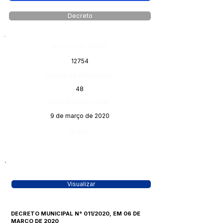
Decreto
Número do Diário:
12754
Página da Publicação:
48
Data da Publicação:
9 de março de 2020
Órgão:
Visualizar
DECRETO MUNICIPAL N° 011/2020, EM 06 DE
MARÇO DE 2020