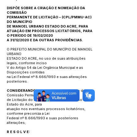
DISPÕE SOBRE A CRIAÇÃO E NOMEAÇÃO DA
COMISSÃO
PERMANENTE DE LICITAÇÃO – (CPL/PMMU-AC)
DO MUNICÍPIO
DE MANOEL URBANO ESTADO DO ACRE, PARA
ATUAÇÃO EM PROCESSOS LICITATÓRIOS, PARA
O PERÍODO DE 19/02/2020
A 31/12/2020 E DA OUTRAS PROVIDÊNCIAS.
O PREFEITO MUNICIPAL DO MUNICÍPIO DE MANOEL
URBANO
ESTADO DO ACRE, no uso de suas atribuições
legais, conforme inciso
V do Artigo 54 da Lei Orgânica Municipal e as
Disposições contidas
na Lei Federal nº 8.666/1993 e suas alterações
posteriores.
CONSIDERANDO
a necessidade da criação da
Comissão Permanente
de Licitação do Município de Manoel Urbano
Estado do Acre, para
atuação nos eventuais processos licitatórios,
conforme preconiza a Lei
Federal nº 8.666/1993 e suas posteriores
alterações;
R E S O L V E: