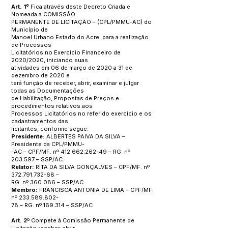
Art. 1º
Fica através deste Decreto Criada e
Nomeada a COMISSÃO
PERMANENTE DE LICITAÇÃO – (CPL/PMMU-AC) do
Município de
Manoel Urbano Estado do Acre, para a realização
de Processos
Licitatórios no Exercício Financeiro de
2020/2020, iniciando suas
atividades em 06 de março de 2020 a 31 de
dezembro de 2020 e
terá função de receber, abrir, examinar e julgar
todas as Documentações
de Habilitação, Propostas de Preços e
procedimentos relativos aos
Processos Licitatórios no referido exercício e os
cadastramentos das
licitantes, conforme segue:
Presidente:
ALBERTES PAIVA DA SILVA –
Presidente da CPL/PMMU-
-AC – CPF/MF. nº
412.662.262-49
– RG. nº
203.597 – SSP/AC.
Relator:
RITA DA SILVA GONÇALVES – CPF/MF. nº
372.791.732-68
–
RG. nº 360.086 – SSP/AC
Membro:
FRANCISCA ANTONIA DE LIMA – CPF/MF.
nº
233.589.802
-
78 – RG. nº 169.314 – SSP/AC
Art. 2
º Compete à Comissão Permanente de