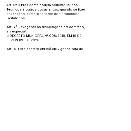
Art. 6º O Presidente poderá solicitar Laudos
Técnicos e outros documentos, quando se fizer
necessário, durante as fazes dos Processos
Licitatórios.
Art. 7º
Revogadas as disposições em contrário,
em especial
o DECRETO MUNICIPAL N° 008/2019, EM 19 DE
FEVEREIRO DE 2020
Art. 8
º Este decreto entrará em vigor na data de
sua publicação.
REGISTRE-SE, PUBLIQUE E CUMPRA-SE.
Gabinete do Prefeito Municipal de Manoel Urbano
Estado do Acre,
em 06 de março de 2020.
José Altanizio Taumaturgo Sá – Prefeito de
Manoel Urbano-AC
Este texto não substitui o publicado no Diário Oficial, mas
facilita a pesquisa para localizar a publicação oficial.