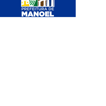
SERVIÇO DE ATENDIMENTO AO 
CIDADÃO (SIC) E OUVIDORIA
Prefeitura de Manoel Urbano - 
Estado do Acre
CNPJ 04.051.207/0001-46
💻Acesso online: 
SIC 
| 
Fale Conosco
 | 
Ouvidoria
 | 
Mapa do Site
📱Fone: +55 (68) 3611 1314 (Responsável 
Carvalho
)
🏢 Av. Valério Caldas de Magalhães, nº 
839, 69950-000, Manoel Urbano, Acre, 
Brasil
📅 Segunda a sexta, das 
07h00min às 12 