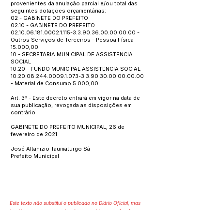
provenientes da anulação parcial e/ou total das
seguintes dotações orçamentárias:
02 - GABINETE DO PREFEITO
02.10 - GABINETE DO PREFEITO
02.10.06.181.0002.1.115
-3.3.90.36.00.00.00.00 -
Outros Serviços de Terceiros - Pessoa Física
15.000,00
10 - SECRETARIA MUNICIPAL DE ASSISTENCIA
SOCIAL
10.20 - FUNDO MUNICIPAL ASSISTENCIA SOCIAL
10.20.08.244.0009.1.073
-3.3.90.30.00.00.00.00
- Material de Consumo 5.000,00
Art. 3º - Este decreto entrará em vigor na data de
sua publicação, revogada as disposições em
contrário.
GABINETE DO PREFEITO MUNICIPAL, 26 de
fevereiro de 2021
José Altanizio Taumaturgo Sá
Prefeito Municipal
Este texto não substitui o publicado no Diário Oficial, mas
facilita a pesquisa para localizar a publicação oficial.