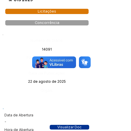
Licitações
Concorrência
Número do Diário:
14091
Página da Publicação:
87
Data da Publicação:
22 de agosto de 2025
Órgão:
Data de Abertura
-
Visualizar Doc
Hora de Abertura