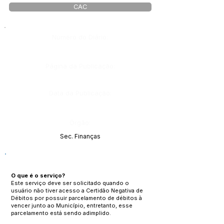
CAC
Número do Diário:
Página da Publicação:
Data da Publicação:
Órgão:
Sec. Finanças
O que é o serviço?
Este serviço deve ser solicitado quando o
usuário não tiver acesso a Certidão Negativa de
Débitos por possuir parcelamento de débitos à
vencer junto ao Município, entretanto, esse
parcelamento está sendo adimplido.