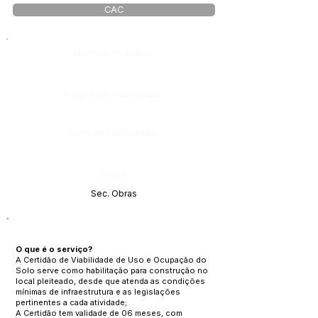
CAC
Número do Diário:
Página da Publicação:
Data da Publicação:
Órgão:
Sec. Obras
O que é o serviço?
A Certidão de Viabilidade de Uso e Ocupação do
Solo serve como habilitação para construção no
local pleiteado, desde que atenda as condições
mínimas de infraestrutura e as legislações
pertinentes a cada atividade;
A Certidão tem validade de 06 meses, com