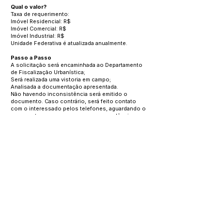
Qual o valor?
Taxa de requerimento:
Imóvel Residencial: R$
Imóvel Comercial: R$
Imóvel Industrial: R$
Unidade Federativa é atualizada anualmente.
Passo a Passo
A solicitação será encaminhada ao Departamento
de Fiscalização Urbanística;
Será realizada uma vistoria em campo;
Analisada a documentação apresentada.
Não havendo inconsistência será emitido o
documento. Caso contrário, será feito contato
com o interessado pelos telefones, aguardando o
requerente comparecer para sanar pendências.
Estará disponível para a retirada do documento
pelo requerente e posterior arquivo do processo.
Como acompanhar o andamento do serviço?
Presencial no próprio Departamento de
Licenciamento e Aprovação de Projetos ou
através do telefone devendo informar o número
do protocolo.
Sistema de Protocolo Online
https://e-
gov.betha.com.br/cdweb