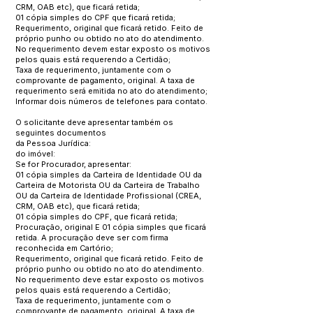
CRM, OAB etc), que ficará retida;
01 cópia simples do CPF que ficará retida;
Requerimento, original que ficará retido. Feito de
próprio punho ou obtido no ato do atendimento.
No requerimento devem estar exposto os motivos
pelos quais está requerendo a Certidão;
Taxa de requerimento, juntamente com o
comprovante de pagamento, original. A taxa de
requerimento será emitida no ato do atendimento;
Informar dois números de telefones para contato.
O solicitante deve apresentar também os
seguintes documentos
da Pessoa Jurídica:
do imóvel:
Se for Procurador, apresentar:
01 cópia simples da Carteira de Identidade OU da
Carteira de Motorista OU da Carteira de Trabalho
OU da Carteira de Identidade Profissional (CREA,
CRM, OAB etc), que ficará retida;
01 cópia simples do CPF, que ficará retida;
Procuração, original E 01 cópia simples que ficará
retida. A procuração deve ser com firma
reconhecida em Cartório;
Requerimento, original que ficará retido. Feito de
próprio punho ou obtido no ato do atendimento.
No requerimento deve estar exposto os motivos
pelos quais está requerendo a Certidão;
Taxa de requerimento, juntamente com o
comprovante de pagamento, original. A taxa de