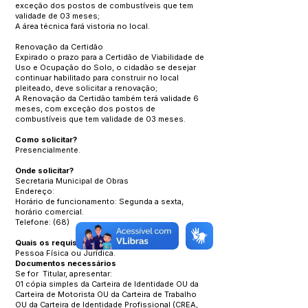
exceção dos postos de combustíveis que tem
validade de 03 meses;
A área técnica fará vistoria no local.
Renovação da Certidão
Expirado o prazo para a Certidão de Viabilidade de
Uso e Ocupação do Solo, o cidadão se desejar
continuar habilitado para construir no local
pleiteado, deve solicitar a renovação;
A Renovação da Certidão também terá validade 6
meses, com exceção dos postos de
combustíveis que tem validade de 03 meses.
Como solicitar?
Presencialmente.
Onde solicitar?
Secretaria Municipal de Obras
Endereço:
Horário de funcionamento: Segunda a sexta,
horário comercial.
Telefone: (68)
Quais os requisitos necessários?
Pessoa Física ou Jurídica.
Documentos necessários
Se for Titular, apresentar:
01 cópia simples da Carteira de Identidade OU da
Carteira de Motorista OU da Carteira de Trabalho
OU da Carteira de Identidade Profissional (CREA,