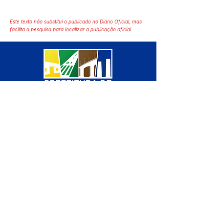
Este texto não substitui o publicado no Diário Oficial, mas
facilita a pesquisa para localizar a publicação oficial.
SERVIÇO DE ATENDIMENTO AO 
CIDADÃO (SIC) E OUVIDORIA
Prefeitura de Manoel Urbano - 
Estado do Acre
CNPJ 04.051.207/0001-46
💻Acesso online: 
SIC 
| 
Fale Conosco
 | 
Ouvidoria
 | 
Mapa do Site