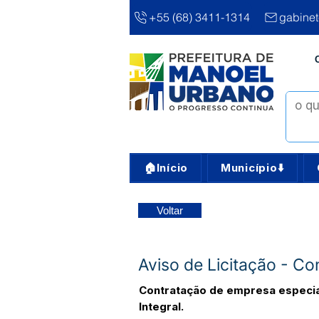
+55 (68) 3411-1314
gabine
🏠Início
Município⬇️
Voltar
Aviso de Licitação - C
Contratação de empresa especia
Integral.