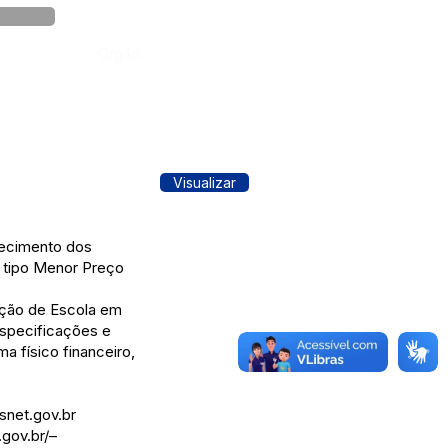
Órgão:
Visualizar
hecimento dos
o tipo Menor Preço
ução de Escola em
especificações e
a físico financeiro,
net.gov.br
gov.br/
–