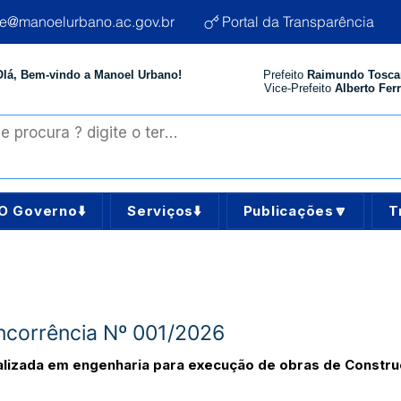
te@manoelurbano.ac.gov.br
Portal da Transparência
Olá, Bem-vindo a Manoel Urbano!
Prefeito
Raimundo Tosca
Vice-Prefeito
Alberto Ferr
O Governo⬇️
Serviços⬇️
Publicações🔽
T
oncorrência Nº 001/2026
lizada em engenharia para execução de obras de Constr