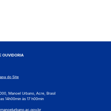
E OUVIDORIA
apa do Site
)
000, Manoel Urbano, Acre, Brasil
das 14h00min às 17 h00min
@manoelurbano.ac.gov.br