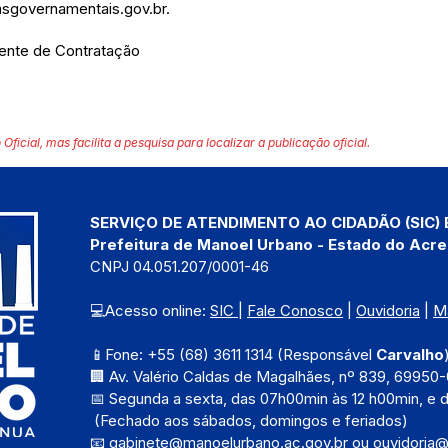
governamentais.gov.br
.
gente de Contratação
 Oficial, mas facilita a pesquisa para localizar a publicação oficial.
SERVIÇO DE ATENDIMENTO AO CIDADÃO (SIC) 
Prefeitura de Manoel Urbano - Estado do Acre
CNPJ 04.051.207/0001-46
💻Acesso online: 
SIC 
| 
Fale Conosco
 | 
Ouvidoria
 | 
M
📱Fone: +55 (68) 3611 1314 (Responsável 
Carvalho
🏢 Av. Valério Caldas de Magalhães, nº 839, 69950-
📅 Segunda a sexta, das 
07h00min às 12 h00min, e 
 (Fechado aos sábados, domingos e feriados)
📧 
gabinete@manoelurbano.ac.gov.br
ou 
ouvidoria