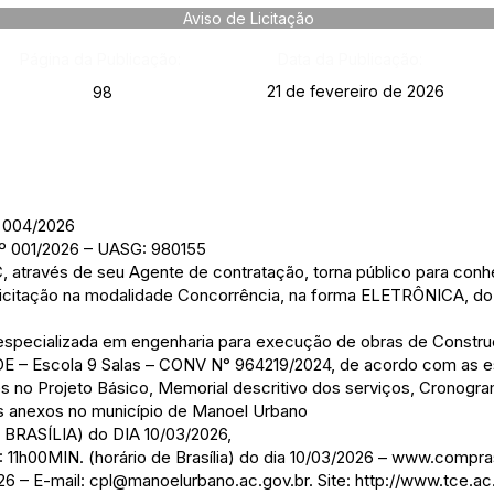
Aviso de Licitação
Página da Publicação:
Data da Publicação:
21 de fevereiro de 2026
98
004/2026
001/2026 – UASG: 980155
 através de seu Agente de contratação, torna público para con
 licitação na modalidade Concorrência, na forma ELETRÔNICA, d
especializada em engenharia para execução de obras de Constr
NDE – Escola 9 Salas – CONV N° 964219/2024, de acordo com as 
s no Projeto Básico, Memorial descritivo dos serviços, Cronogram
eus anexos no município de Manoel Urbano
BRASÍLIA) do DIA 10/03/2026,
0MIN. (horário de Brasília) do dia 10/03/2026 –
www.compras
26 – E-mail:
cpl@manoelurbano.ac.gov.br
. Site:
http://www.tce.ac.