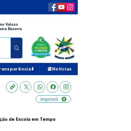
no Velozo
eira Bezerra
ransparência⬇️
📰Notícias
Imprimir
ução de Escola em Tempo