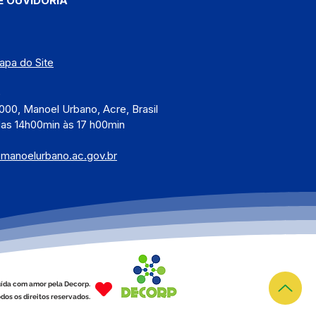
E OUVIDORIA
apa do Site
)
000, Manoel Urbano, Acre, Brasil
das 14h00min às 17 h00min
@manoelurbano.ac.gov.br
ída com amor pela Decorp.
dos os direitos reservados.