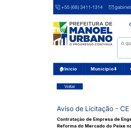
+55 (68) 3411-1314
gabine
🏠Início
Município⬇️
Voltar
Aviso de Licitação - 
Contratação de Empresa de Engen
Reforma do Mercado do Peixe no