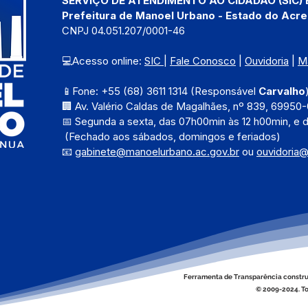
SERVIÇO DE ATENDIMENTO AO CIDADÃO (SIC) 
Prefeitura de Manoel Urbano - Estado do Acre
CNPJ 04.051.207/0001-46
💻Acesso online: 
SIC 
| 
Fale Conosco
 | 
Ouvidoria
 | 
M
📱Fone: +55 (68) 3611 1314 (Responsável 
Carvalho
🏢 Av. Valério Caldas de Magalhães, nº 839, 69950-
📅 Segunda a sexta, das 
07h00min às 12 h00min, e 
 (Fechado aos sábados, domingos e feriados)
📧 
gabinete@manoelurbano.ac.gov.br
ou 
ouvidoria
Ferramenta de Transparência constru
© 2009-2024. To