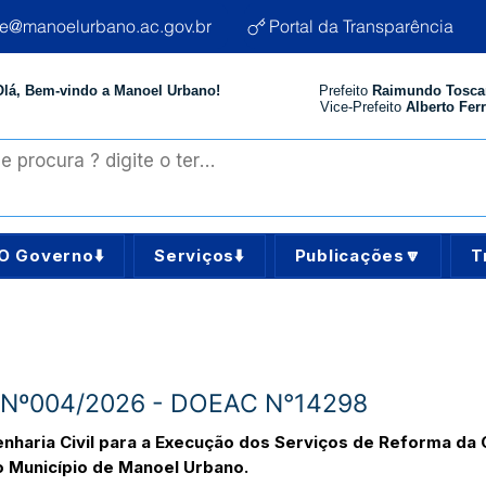
te@manoelurbano.ac.gov.br
Portal da Transparência
Olá, Bem-vindo a Manoel Urbano!
Prefeito
Raimundo Tosca
Vice-Prefeito
Alberto Ferr
O Governo⬇️
Serviços⬇️
Publicações🔽
T
CE Nº004/2026 - DOEAC N°14298
haria Civil para a Execução dos Serviços de Reforma da C
 Município de Manoel Urbano.