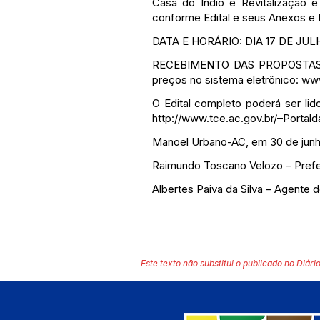
Casa do Índio e Revitalização
conforme Edital e seus Anexos e
DATA E HORÁRIO: DIA 17 DE JUL
RECEBIMENTO DAS PROPOSTAS: às 1
preços no sistema eletrônico:
www
O Edital completo poderá ser lid
http://www.tce.ac.gov.br/
–Portald
Manoel Urbano-AC, em 30 de jun
Raimundo Toscano Velozo – Prefe
Albertes Paiva da Silva – Agente 
Este texto não substitui o publicado no Diário