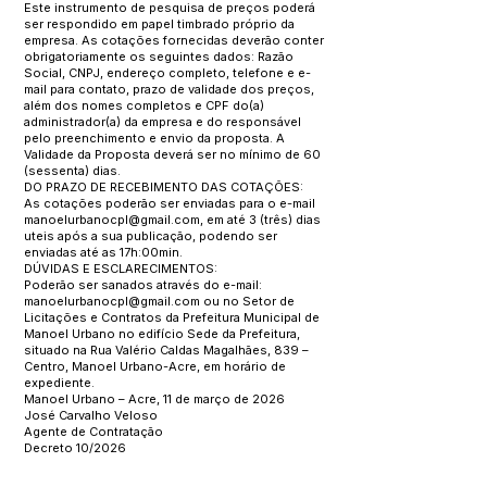
Este instrumento de pesquisa de preços poderá
ser respondido em papel timbrado próprio da
empresa. As cotações fornecidas deverão conter
obrigatoriamente os seguintes dados: Razão
Social, CNPJ, endereço completo, telefone e e-
mail para contato, prazo de validade dos preços,
além dos nomes completos e CPF do(a)
administrador(a) da empresa e do responsável
pelo preenchimento e envio da proposta. A
Validade da Proposta deverá ser no mínimo de 60
(sessenta) dias.
DO PRAZO DE RECEBIMENTO DAS COTAÇÕES:
As cotações poderão ser enviadas para o e-mail
manoelurbanocpl@gmail.com
, em até 3 (três) dias
uteis após a sua publicação, podendo ser
enviadas até as 17h:00min.
DÚVIDAS E ESCLARECIMENTOS:
Poderão ser sanados através do e-mail:
manoelurbanocpl@gmail.com
ou no Setor de
Licitações e Contratos da Prefeitura Municipal de
Manoel Urbano no edifício Sede da Prefeitura,
situado na Rua Valério Caldas Magalhães, 839 –
Centro, Manoel Urbano-Acre, em horário de
expediente.
Manoel Urbano – Acre, 11 de março de 2026
José Carvalho Veloso
Agente de Contratação
Decreto 10/2026