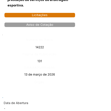
esportiva.
Licitações
Aviso de Cotação
Número do Diário:
14222
Página da Publicação:
131
Data da Publicação:
13 de março de 2026
Órgão:
Data de Abertura
-