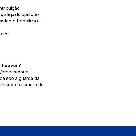
tribuição
ço líquido apurado
endente formaliza o
ores.
e houver?
/procurador e,
ica sob a guarda da
nformando o número de