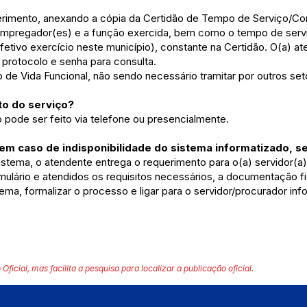
erimento, anexando a cópia da Certidão de Tempo de Serviço/Con
pregador(es) e a função exercida, bem como o tempo de servi
tivo exercício neste município), constante na Certidão. O(a) at
protocolo e senha para consulta.
 de Vida Funcional, não sendo necessário tramitar por outros set
o do serviço?
ode ser feito via telefone ou presencialmente.
m caso de indisponibilidade do sistema informatizado, s
istema, o atendente entrega o requerimento para o(a) servidor(a)
ulário e atendidos os requisitos necessários, a documentação f
tema, formalizar o processo e ligar para o servidor/procurador i
 Oficial, mas facilita a pesquisa para localizar a publicação oficial.