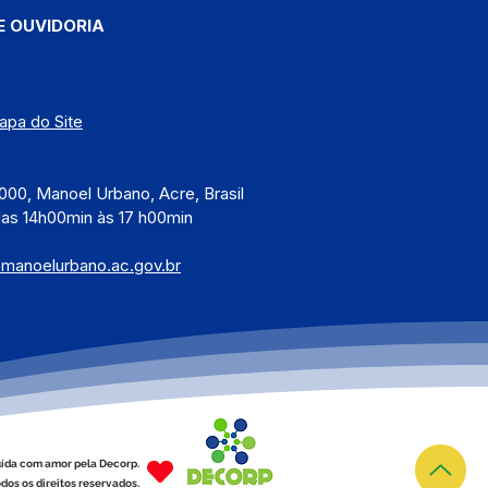
E OUVIDORIA
apa do Site
)
000, Manoel Urbano, Acre, Brasil
das 14h00min às 17 h00min
@manoelurbano.ac.gov.br
ída com amor pela Decorp.
dos os direitos reservados.