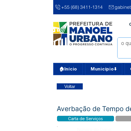
+55 (68) 3411-1314
gabine
🏠Início
Município⬇️
Voltar
Averbação de Tempo de
Carta de Serviços
Número do Diário: