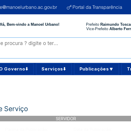
te@manoelurbano.ac.gov.br
Portal da Transparência
Olá, Bem-vindo a Manoel Urbano!
Prefeito
Raimundo Tosca
Vice-Prefeito
Alberto Ferr
O Governo⬇️
Serviços⬇️
Publicações🔽
T
 Serviço
SERVIDOR
Página da Publicação:
Data da Publicação: