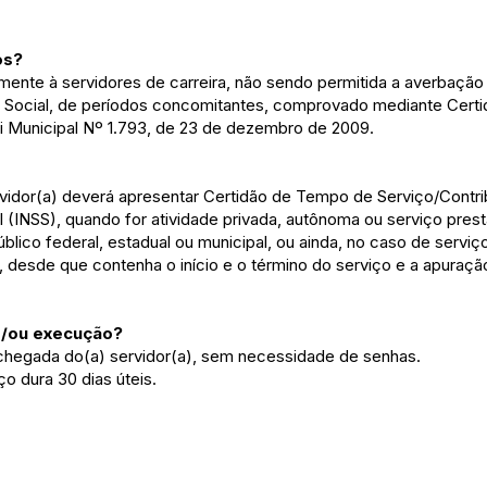
os?
amente à servidores de carreira, não sendo permitida a averbaçã
a Social, de períodos concomitantes, comprovado mediante Cer
ei Municipal Nº 1.793, de 23 de dezembro de 2009.
rvidor(a) deverá apresentar Certidão de Tempo de Serviço/Contr
l (INSS), quando for atividade privada, autônoma ou serviço pres
lico federal, estadual ou municipal, ou ainda, no caso de serviço 
, desde que contenha o início e o término do serviço e a apuraç
e/ou execução?
chegada do(a) servidor(a), sem necessidade de senhas.
o dura 30 dias úteis.