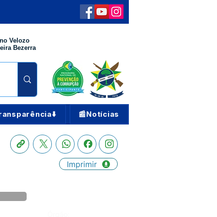
no Velozo
eira Bezerra
ransparência⬇️
📰Notícias
Imprimir
Órgão: