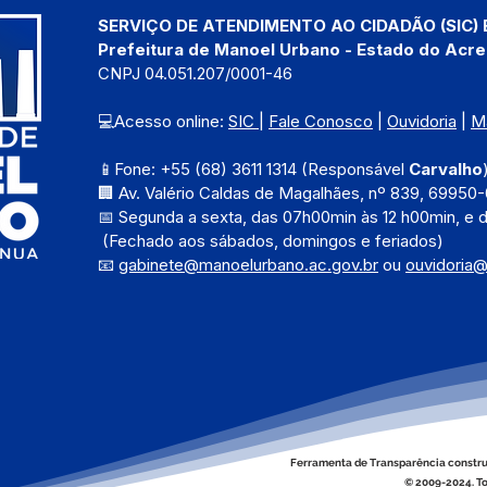
SERVIÇO DE ATENDIMENTO AO CIDADÃO (SIC) 
Prefeitura de Manoel Urbano - Estado do Acre
CNPJ 04.051.207/0001-46
💻Acesso online: 
SIC 
| 
Fale Conosco
 | 
Ouvidoria
 | 
M
📱Fone: +55 (68) 3611 1314 (Responsável 
Carvalho
🏢 Av. Valério Caldas de Magalhães, nº 839, 69950-
📅 Segunda a sexta, das 
07h00min às 12 h00min, e 
 (Fechado aos sábados, domingos e feriados)
📧 
gabinete@manoelurbano.ac.gov.br
ou 
ouvidoria
Ferramenta de Transparência constru
© 2009-2024. To