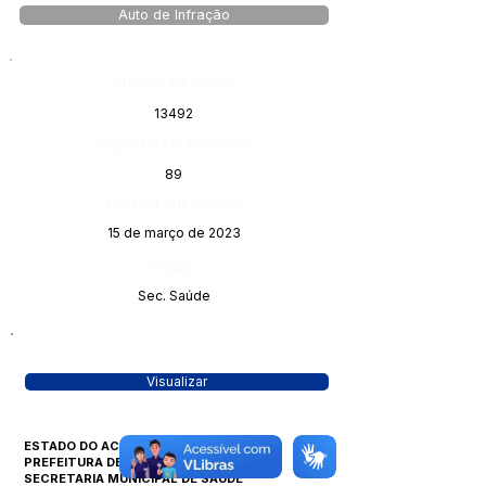
Auto de Infração
Número do Diário:
13492
Página da Publicação:
89
Data da Publicação:
15 de março de 2023
Órgão:
Sec. Saúde
Visualizar
ESTADO DO ACRE
PREFEITURA DE MANOEL URBANO
SECRETARIA MUNICIPAL DE SAÚDE