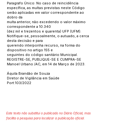
Paragrafo Único: No caso de reincidência
específica, as multas previstas neste Código
serão aplicadas em valor correspondente ao
dobro da
multa anterior, não excedendo o valor máximo
correspondente a 10.340
(dez mil e trezentos e quarenta) UFP (UFM).
Notifique-se, pessoalmente, o autuado, a cerca
desta decisão e para
querendo interponha recurso, na forma do
dispositivo no artigo 155 e
seguintes do código sanitário Municipal.
REGISTRE-SE, PUBLIQUE-SE E CUMPRA-SE
Manoel Urbano /AC, em 14 de Março de 2023.
Áquila Brandão de Souza
Diretor de Vigilância em Saúde
Port:103/2022
Este texto não substitui o publicado no Diário Oficial, mas
facilita a pesquisa para localizar a publicação oficial.