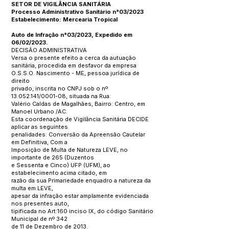
SETOR DE VIGILÂNCIA SANITÁRIA
Processo Administrativo Sanitário n°03/2023
Estabelecimento: Mercearia Tropical
Auto de Infração n°03/2023, Expedido em
06/02/2023.
DECISÃO ADMINISTRATIVA
Versa o presente efeito a cerca da autuação
sanitária, procedida em desfavor da empresa
O.S.S.O. Nascimento - ME, pessoa jurídica de
direito
privado, inscrita no CNPJ sob o nº
13.052.141
/0001-08, situada na Rua:
Valério Caldas de Magalhães, Bairro: Centro, em
Manoel Urbano /AC.
Esta coordenação de Vigilância Sanitária DECIDE
aplicar as seguintes
penalidades: Conversão da Apreensão Cautelar
em Definitiva, Com a
Imposição de Multa de Natureza LEVE, no
importante de 265 (Duzentos
e Sessenta e Cinco) UFP (UFM), ao
estabelecimento acima citado, em
razão da sua Primariedade enquadro a natureza da
multa em LEVE,
apesar da infração estar amplamente evidenciada
nos presentes auto,
tipificada no Art:160 inciso IX, do código Sanitário
Municipal de nº 342
de 11 de Dezembro de 2013.