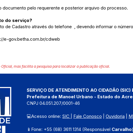
 do documento pelo requerente e posterior arquivo do processo.
o do serviço?
to de Cadastro através do telefone , devendo informar o número
s://e-gov.betha.com.br/cdweb
 Oficial, mas facilita a pesquisa para localizar a publicação oficial.
SERVIÇO DE ATENDIMENTO AO CIDADÃO (SIC) 
Prefeitura de Manoel Urbano - Estado do Acre
CNPJ 04.051.207/0001-46
💻Acesso online: 
SIC 
| 
Fale Conosco
 | 
Ouvidoria
 | 
M
📱Fone: +55 (68) 3611 1314 (Responsável 
Carvalho