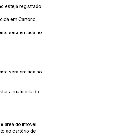
o esteja registrado
cida em Cartório;
nto será emitida no
nto será emitida no
star a matricula do
 e área do imóvel
nto ao cartório de