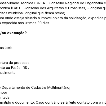
onsabilidade Técnica (CREA – Conselho Regional de Engenharia
cnica (CAU – Conselho dos Arquitetos e Urbanistas) – original que
tos municipal, original que ficará retida;
área onde esteja situado o imóvel objeto da solicitação, expedida 
o expedida nos últimos 30 dias.
e/ou execução?
as úteis.
rtura do processo.
to ou Fusão: R$ .
nualmente.
 Departamento de Cadastro Multifinalitário;
ampo;
ntada.
emitido o documento. Caso contrário será feito contato com o in