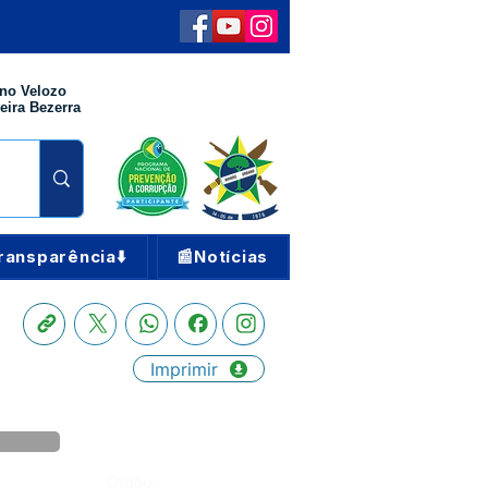
no Velozo
eira Bezerra
ransparência⬇️
📰Notícias
Imprimir
Órgão: