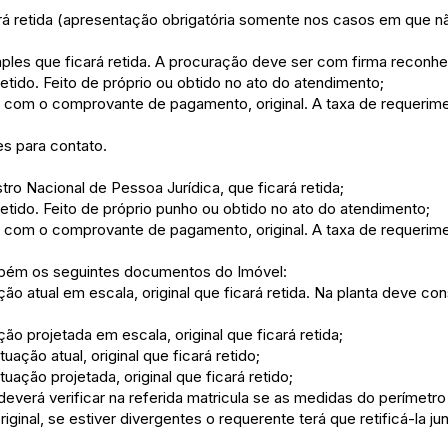
rá retida (apresentação obrigatória somente nos casos em que nã
imples que ficará retida. A procuração deve ser com firma reconhe
retido. Feito de próprio ou obtido no ato do atendimento;
 com o comprovante de pagamento, original. A taxa de requerime
es para contato.
ro Nacional de Pessoa Jurídica, que ficará retida;
retido. Feito de próprio punho ou obtido no ato do atendimento;
 com o comprovante de pagamento, original. A taxa de requerime
ambém os seguintes documentos do Imóvel:
ção atual em escala, original que ficará retida. Na planta deve con
ção projetada em escala, original que ficará retida;
uação atual, original que ficará retido;
tuação projetada, original que ficará retido;
deverá verificar na referida matricula se as medidas do perímetro
ginal, se estiver divergentes o requerente terá que retificá-la ju