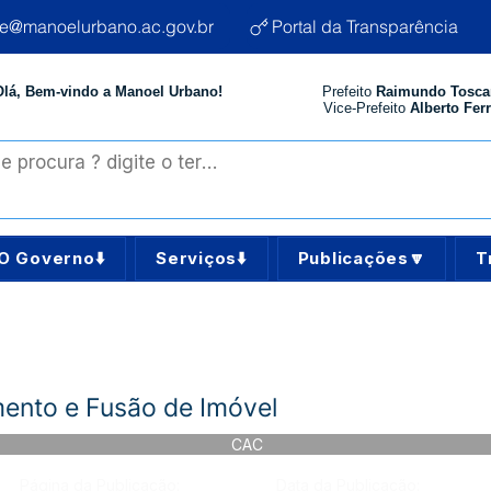
te@manoelurbano.ac.gov.br
Portal da Transparência
Olá, Bem-vindo a Manoel Urbano!
Prefeito
Raimundo Tosca
Vice-Prefeito
Alberto Ferr
O Governo⬇️
Serviços⬇️
Publicações🔽
T
nto e Fusão de Imóvel
CAC
Página da Publicação:
Data da Publicação: