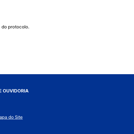
 do protocolo.
E OUVIDORIA
apa do Site
)