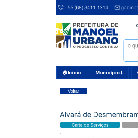
+55 (68) 3411-1314
gabine
🏠Início
Município⬇️
Voltar
Alvará de Desmembrame
Carta de Serviços
Número do Diário: