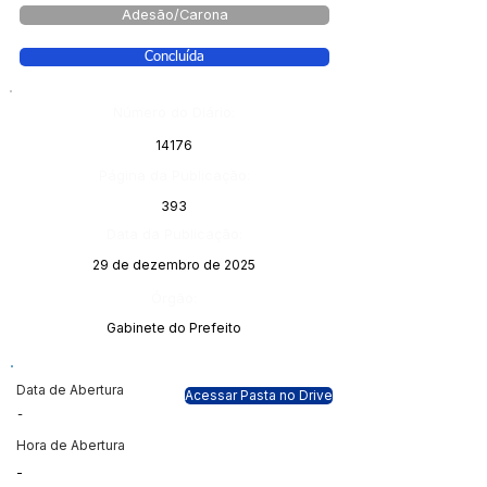
Adesão/Carona
Concluída
Número do Diário:
14176
Página da Publicação:
393
Data da Publicação:
29 de dezembro de 2025
Órgão:
Gabinete do Prefeito
Data de Abertura
Acessar Pasta no Drive
-
Hora de Abertura
-