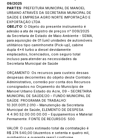
09/2025
PARTES:
PREFEITURA MUNICIPAL DE MANOEL
URBANO ATRAVÉS DA SECRETARIA MUNICIPAL DE
SAÚDE E EMPRESA AGRO NORTE IMPORTAÇÃO E
EXPORTAÇÃO LTDA
OBEJTO:
O Objeto do presente instrumento é
adesão a ata de registro de preços n° 009/2025
da Secretaria de Estado de Maio Ambiente - SEMA,
para aquisição de 01 (um) unidades de automóveis
utilitários tipo caminhonete (Pick-up), cabine
dupla 4x4 turbo a diesel devidamente
emplacados, licenciados, com seguro total
incluso para atender as necessidades da
Secretaria Municipal de Saúde
ORÇAMENTO: Os recursos para custeio dessas
despesas decorrentes do objeto deste Contrato
Administrativo, correrão por conta dos Recursos
consignados no Orçamento do Município de
Manoel Urbano Estado do Acre, 09 – SECRETARIA
MUNICIPAL DE SAÚDE/20 – FUNDO MUNICIPAL DE
SAÚDE: PROGRAMA DE TRABALHO:
10.301.0011.2.010
– Manutenção da Secretaria
Municipal de Saúde, ELEMENTO DE DESPESA:
4.4.90.52.00.00.00.00
– Equipamentos e Material
Permanente. FONTE DE RECURSOS: 500.
VALOR: O custo estimado total da contratação é
R$ 274.540,00 (duzentos e setenta e quatro mil,
quinhentos e quarenta reais) conforme