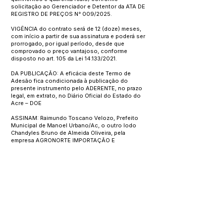
solicitação ao Gerenciador e Detentor da ATA DE
REGISTRO DE PREÇOS N° 009/2025.
VIGÊNCIA do contrato será de 12 (doze) meses,
com início a partir de sua assinatura e poderá ser
prorrogado, por igual período, desde que
comprovado o preço vantajoso, conforme
disposto no art. 105 da Lei 14.133/2021.
DA PUBLICAÇÃO: A eficácia deste Termo de
Adesão fica condicionada à publicação do
presente instrumento pelo ADERENTE, no prazo
legal, em extrato, no Diário Oficial do Estado do
Acre – DOE
ASSINAM: Raimundo Toscano Velozo, Prefeito
Municipal de Manoel Urbano/Ac, o outro lodo
Chandyles Bruno de Almeida Oliveira, pela
empresa AGRONORTE IMPORTAÇÃO E
EXPORTAÇÃO LTDA.
Este texto não substitui o publicado no Diário Oficial, mas
facilita a pesquisa para localizar a publicação oficial.