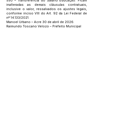
550 – Transferência do Salário Educação. Ficam
inalteradas as demais cláusulas contratuais,
inclusive o valor, ressalvados os ajustes legais,
conforme inciso VIII do Art. 92 da Lei Federal de
nº 14.133/2021.
Manoel Urbano – Acre 30 de abril de 2026.
Raimundo Toscano Velozo – Prefeito Municipal
Este texto não substitui o publicado no Diário Oficial, mas
facilita a pesquisa para localizar a publicação oficial.
SERVIÇO DE ATENDIMENTO AO 
CIDADÃO (SIC) E OUVIDORIA
Prefeitura de Manoel Urbano - 