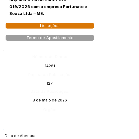
019/2026 com a empresa Fortunato e
Souza Ltda – ME.
Licitações
Termo de Apostilamento
Número do Diário:
14261
Página da Publicação:
127
Data da Publicação:
8 de maio de 2026
Órgão:
Data de Abertura