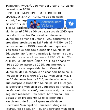
PORTARIA Nº 067/2026 Manoel Urbano-AC, 23 de
fevereiro de 2026.
O PREFEITO MUNICIPAL EM EXERCICIO DE
MANOEL URBANO – ACRE, no uso de suas
atribuições legais, que lhe são conferidas por lei,
em conformidade com que dispõe o art. 54, inciso
II, da Lei Orgânica Municipal. Considerando a Lei
Municipal nº 276 de 06 de dezembro de 2010, que
trata do Conselho Municipal de Educação no
Município de Manoel Urbano - AC, conforme os
preceitos previstos na Lei Federal nº 9394 de 20
de dezembro de 1996, considerando que os
membros que compõe o conselho Municipal de
Educação não foram nomeados juntamente com o
presidente e vice - Presidente. RESOLVE: Art. 1º -
ALTERAR o Parágrafo Único, art. 1º da portaria nº
136 de 20 de março de 2025, que nomeou o
presidente e vice-presidente do Conselho
Municipal de Educação, e nomear com base na Lei
Federal nº 9.394/1996 c/c a Lei Municipal nº 276
de 06 de dezembro de 2010, os demais membros
que compõe o Conselho Municipal de Educação
da Secretaria Municipal de Educação da Prefeitura
de Manoel Urbano – AC, que passa a vigorar com a
seguinte redação: Presidente: Antonio da Silva
Souza Vice-presidente: Elizelda Rodrigues
Nascimento de Souza Representatividade:
Secretaria Municipal de Educação: Vangleisia
Taumaturgo de Aguiar - Titular Secretaria Municipal