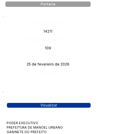
Portaria
Número do Diário:
14211
Página da Publicação:
109
Data da Publicação:
25 de fevereiro de 2026
Órgão:
Visualizar
PODER EXECUTIVO
PREFEITURA DE MANOEL URBANO
GABINETE DO PREFEITO