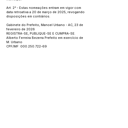
Art. 2° - Estas nomeações entram em vigor com
data retroativa a 20 de março de 2025, revogando
disposições em contrários.
Gabinete do Prefeito, Manoel Urbano - AC, 23 de
fevereiro de 2026
REGISTRA-SE, PUBLIQUE-SE E CUMPRA-SE.
Alberto Ferreira Bezerra Prefeito em exercício de
M. Urbano
CPF/MF:
000.250.722-69
Este texto não substitui o publicado no Diário Oficial, mas
facilita a pesquisa para localizar a publicação oficial.