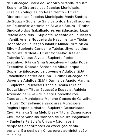
de Educação: Maria do Socorro Miranda Rahuam -
Suplente Diretores das Escolas Municipais:
Elizelda Rodrigues do Nascimento - Titular
Diretores das Escolas Municipais: Vania Santos
de Souza - Suplente Sindicato dos Trabalhadores
em Educação: Antonio da Silva de Souza – Titular
Sindicato dos Trabalhadores em Educação: Luzia
Pereira dos Reis – Suplente Docente de Educação
Infantil: Arlene Nogueira do Nascimento – Titular
Docente de Educação Infantil: Mirian Torrejon da
Silva – Suplente Conselho Tutelar: Jhyonas Lima
de Souza Cardeal – Titular Conselho Tutelar:
Estevão Veloso Alves – Suplente Poder
Executivo: Rita da Silva Gonçalves – Titular Poder
Executivo: Robson Santos de Albuquerque –
Suplente Educação de Jovens e Adultos (EJA):
Francilene Santos da Silva – Titular Educação de
Jovens e Adultos (EJA): Davina de Araújo Martins
– Suplente Educação Especial: Maria Leila de
Souza Lima – Titular Educação Especial: Valdeia
Azevedo da Silva – Suplente Conselheiros
Escolares Municipais: Marlene Gomes de Carvalho
– Titular Conselheiros Escolares Municipais:
Regina Lopes Iumbato – Suplente Comunidade
Civil: Maria da Silva Melo Dias – Titular Comunidade
Civil: Maria Vaneima Brandão de Souza Magalhães
– Suplente Parágrafo Único – Não haverá
despesas decorrentes da execução desta
portaria. Ela será sem ônus para a administração
municipal.