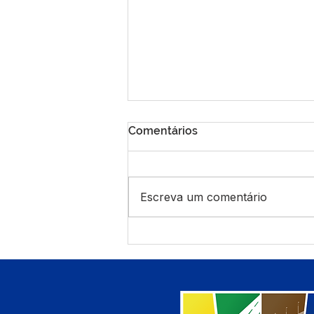
Comentários
Escreva um comentário
Prefeitura de Manoel
Urbano e INCRA unem
forças para fortalecer ações
no campo.