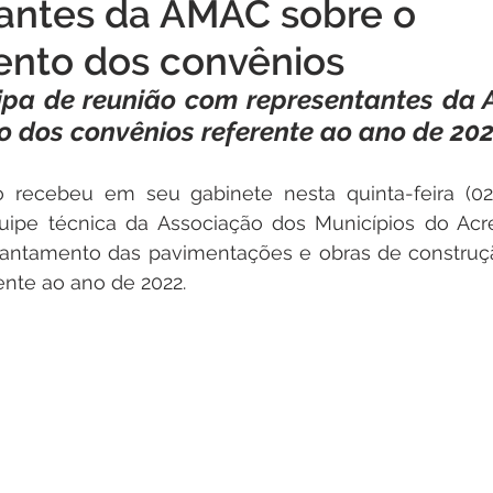
antes da AMAC sobre o
Institucional e Governo
Campanhas
Datas Comemora
nto dos convênios
cipa de reunião com representantes da 
Vacinômetro
Convênios e Parcerias
Defesa Civil
 dos convênios referente ao ano de 20
o recebeu em seu gabinete nesta quinta-feira (02
vo Simplificados
Vigilância Sanitária
Alagação e Enchen
uipe técnica da Associação dos Municípios do Acre
evantamento das pavimentações e obras de construçã
al
Audiência pública
ente ao ano de 2022.