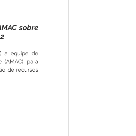
tivas
AMAC sobre 
Emenda Parlamentar
22
) a equipe de 
te
Lazer
 (AMAC), para 
o de recursos 