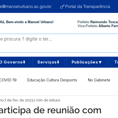
te@manoelurbano.ac.gov.br
Portal da Transparência
Olá, Bem-vindo a Manoel Urbano!
Prefeito
Raimundo Tosca
Vice-Prefeito
Alberto Ferr
O Governo⬇️
Serviços⬇️
Publicações🔽
T
COVID-19
Educação Cultura Desporto
No Gabinete
no
7 de fev. de 2023
1 min de leitura
istência Social
Comunidade
Agricultura e Produção
participa de reunião com