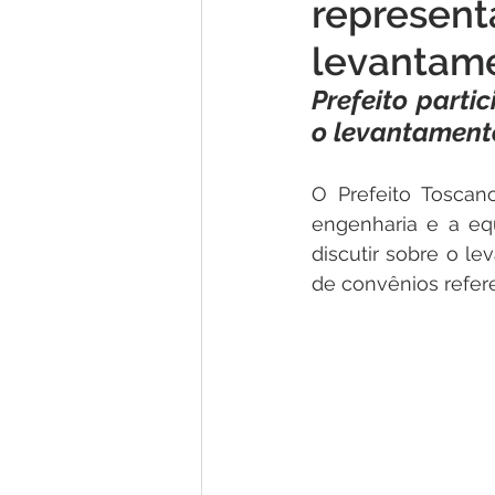
represent
Concursos
Comunicado
levantame
Prefeito parti
Nota de Pesar
Dengue
o levantamento
O Prefeito Toscan
Licitações
Processo Seleti
engenharia e a eq
discutir sobre o l
Esporte
Processo
Edit
de convênios refer