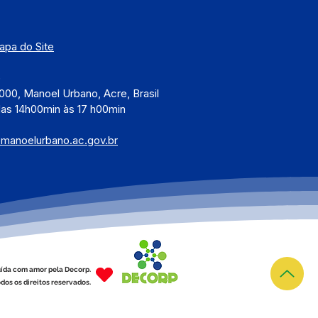
apa do Site
)
000, Manoel Urbano, Acre, Brasil
das 14h00min às 17 h00min
@manoelurbano.ac.gov.br
ída com amor pela Decorp.
dos os direitos reservados.