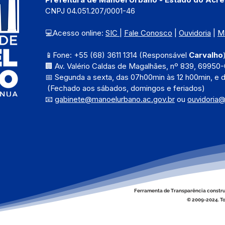
CNPJ 04.051.207/0001-46
💻Acesso online: 
SIC 
| 
Fale Conosco
 | 
Ouvidoria
 | 
M
📱Fone: +55 (68) 3611 1314 (Responsável 
Carvalho
🏢 Av. Valério Caldas de Magalhães, nº 839, 69950-
📅 Segunda a sexta, das 
07h00min às 12 h00min, e 
 (Fechado aos sábados, domingos e feriados)
📧 
gabinete@manoelurbano.ac.gov.br
ou 
ouvidoria
Ferramenta de Transparência constru
© 2009-2024. To