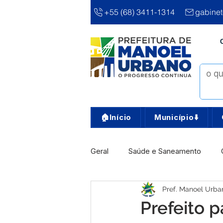
+55 (68) 3411-1314
gabine
🏠Início
Município⬇️
Geral
Saúde e Saneamento
Pref. Manoel Urba
Infra, Obra e Transporte
Ass
Prefeito 